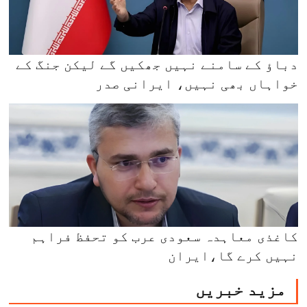
دباؤ کے سامنے نہیں جھکیں گے لیکن جنگ کے
خواہاں بھی نہیں، ایرانی صدر
کاغذی معاہدہ سعودی عرب کو تحفظ فراہم
نہیں کرے گا،ایران
مزید خبریں