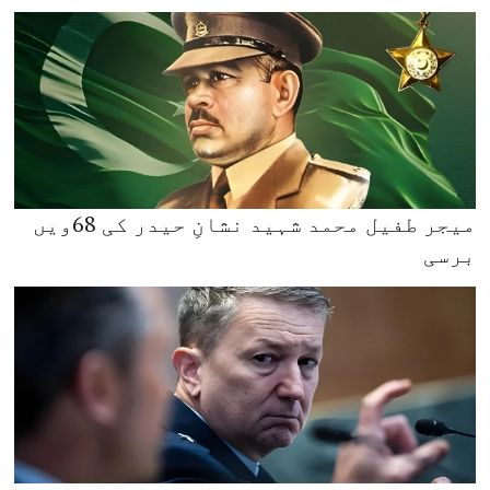
میجر طفیل محمد شہید نشانِ حیدر کی 68ویں
برسی