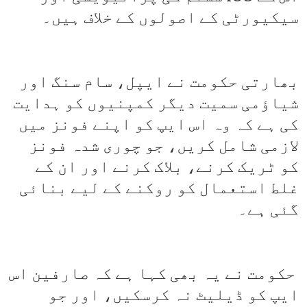
سیکیورٹی کے اصولوں کے خلاف ہیں۔
بھارتی حکومت نے ایپل، سام سنگ اور
شیاؤمی سمیت دیگر کمپنیوں کو ہدایت
کی ہے کہ وہ اس ایپ کو اپنے فونز میں
لازمی شامل کریں، جو چوری شدہ فونز
کو ٹریک کرنے، بلاک کرنے اور ان کے
غلط استعمال کو روکنے کے لیے بنائی
گئی ہے۔
حکومت نے یہ بھی کہا ہے کہ صارفین اس
ایپ کو ڈیلیٹ نہ کرسکیں، اور جو