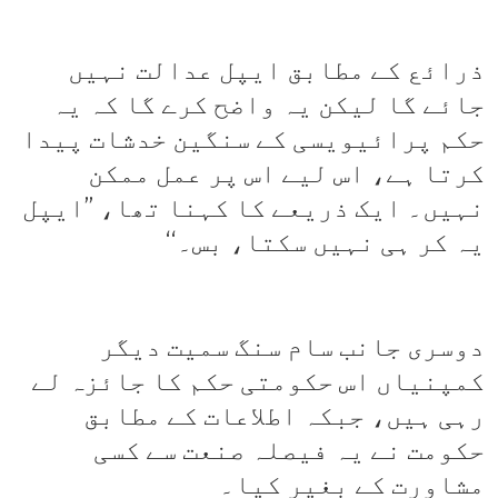
ذرائع کے مطابق ایپل عدالت نہیں
جائے گا لیکن یہ واضح کرے گا کہ یہ
حکم پرائیویسی کے سنگین خدشات پیدا
کرتا ہے، اس لیے اس پر عمل ممکن
نہیں۔ ایک ذریعے کا کہنا تھا، ’’ایپل
یہ کر ہی نہیں سکتا، بس۔‘‘
دوسری جانب سام سنگ سمیت دیگر
کمپنیاں اس حکومتی حکم کا جائزہ لے
رہی ہیں، جبکہ اطلاعات کے مطابق
حکومت نے یہ فیصلہ صنعت سے کسی
مشاورت کے بغیر کیا۔