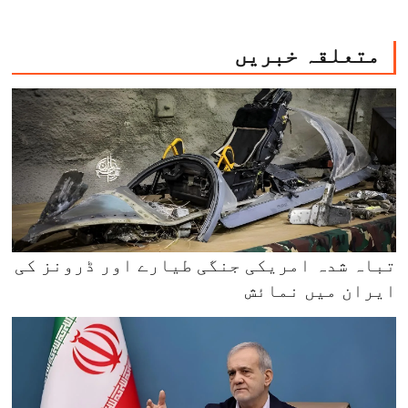
متعلقہ خبریں
تباہ شدہ امریکی جنگی طیارے اور ڈرونز کی
ایران میں نمائش