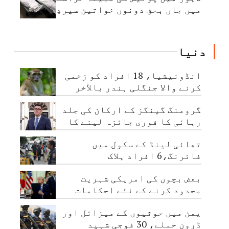
میں جاں بحق دونوں خواتین سپردِ
خاک
دنیا
انڈونیشیا، 18 افراد کو زخمی
کرنے والا جنگلی بندر بالآخر
قابو کرلیا گیا
گرومنگ گینگز کے ارکان کی جلد
رہائی کا فوری جائزہ لینے کا
حکم
تھائی لینڈ کے سکول میں
فائرنگ،6 افراد ہلاک
بعض بچوں کی امریکی شہریت
محدود کرنے کے نئے احکامات
جاری
یمن میں حوثیوں کے میزائل اور
ڈرون حملے، 30 فوجی شہید