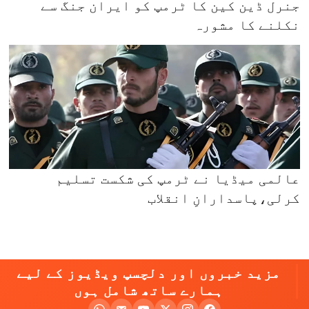
جنرل ڈین کین کا ٹرمپ کو ایران جنگ سے
نکلنے کا مشورہ
عالمی میڈیا نے ٹرمپ کی شکست تسلیم
کرلی،پاسدارانِ انقلاب
مزید خبروں اور دلچسپ ویڈیوز کے لیے
ہمارے ساتھ شامل ہوں