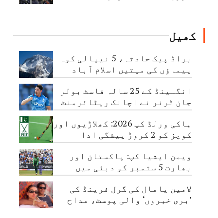
کھیل
براڈ پیک حادثہ، 5 نیپالی کوہ
پیماؤں کی میتیں اسلام آباد
پہنچا دی گئیں
انگلینڈ کے 25 سالہ فاسٹ بولر
جان ٹرنر نے اچانک ریٹائرمنٹ
لے لی
ہاکی ورلڈ کپ 2026: کھلاڑیوں اور
کوچز کو 2 کروڑ پیشگی ادا
ویمن ایشیا کپ: پاکستان اور
بھارت 5 ستمبر کو دبئی میں
مدمقابل ہوں گے
لامین یامال کی گرل فرینڈ کی
’بری خبروں‘ والی پوسٹ، مداح
تشویش میں مبتلا