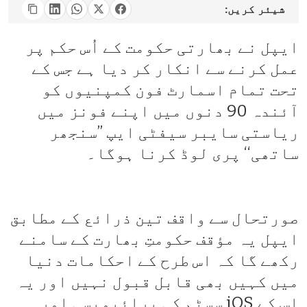
شیئر کریں:
ایپل نے بھارتی حکومت کے اُس حکم پر
عمل کرنے سے انکار کر دیا ہے جس کے
تحت تمام اسمارٹ فون کمپنیوں کو
آئندہ 90 دنوں میں اپنے فونز میں
ریاستی سایبر سیفٹی ایپ ’’سنجھر
ساتھی‘‘ پری لوڈ کرنا ہوگا۔
صورتحال سے واقف تین ذرائع کے مطابق
ایپل یہ مؤقف حکومتِ بھارت کے سامنے
رکھے گا کہ اس طرح کے احکامات دنیا
میں کہیں بھی قابل قبول نہیں اور یہ
اس کے iOS سسٹم کی پرائیویسی اور