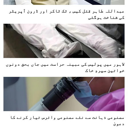
عبداللہ طاہر قتل کیس ، ٹک ٹاکر اور ڈرون آپریٹر
کی شناخت ہوگئی
لاہور میں پولیس کی مبینہ حراست میں جاں بحق دونوں
خواتین سپردِ خاک
مصنوعی ذہانت سے نئے مصنوعی وائرس تیار کرنے کا
دعویٰ