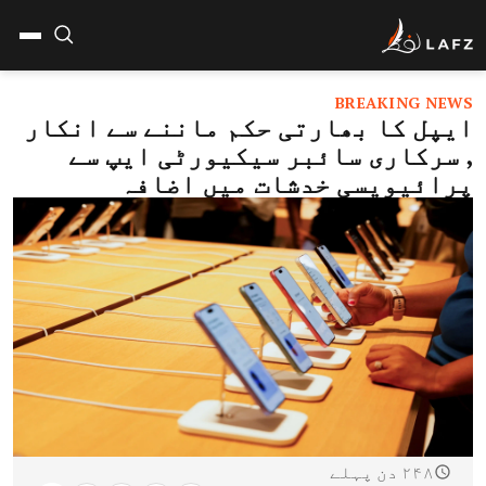
BREAKING NEWS
ایپل کا بھارتی حکم ماننے سے انکار
, سرکاری سائبر سیکیورٹی ایپ سے
پرائیویسی خدشات میں اضافہ
۲۴۸ دن پہلے