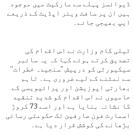
ڈیوائسز پہلے سے مارکیٹ میں موجود
ہیں ان پر سافٹ ویئر اپڈیٹ کے ذریعے
ایپ بھیجی جائے۔
ٹیلی کام وزارت نے اس اقدام کی
تصدیق کرتے ہوئے کہا کہ یہ سائبر
سیکیورٹی کو درپیش ’’سنجیدہ خطرات‘‘
سے نمٹنے کے لیے ضروری ہے۔ تاہم
بھارتی اپوزیشن اور پرائیویسی کے
حامیوں نے اس اقدام کو شدید تنقید
کا نشانہ بنایا ہے اور اسے 73 کروڑ
اسمارٹ فون صارفین تک حکومتی رسائی
بڑھانے کی کوشش قرار دیا ہے۔