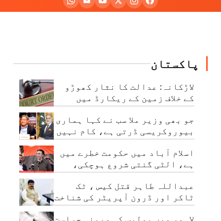
پاکستان
لاڑکانہ: عدالت کا نثار کھوڑو
کے خلاف زمین کے ریکارڈ میں
بدعنوانی کی تحقیقات کا حکم
جو بھی وزیر ملا سب نے کہا ہماری
بیوروکریسی ڈرتی ہے، کام نہیں
کرتی: چیئرمین نیب
اسلام آباد میں حکومت خطرے میں
ہے، الٹی گنتی شروع ہوچکی،
بلاول بھٹو
عبداللہ طاہر قتل کیس ، ٹک
ٹاکر اور ڈرون آپریٹر کی شناخت
ہوگئی
لاہور میں پولیس کی مبینہ حراست