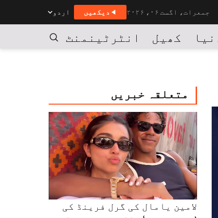
جمعرات، اگست ۰۶، ۲۰۲۶
دیکھیں
اردو
نیا
کھیل
انٹرٹینمنٹ
کاروبار
تلاش
متعلقہ خبریں
لامین یامال کی گرل فرینڈ کی