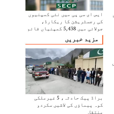
ی
ایس ای سی پی میں نئی کمپنیوں
کی رجسٹریشن کا ریکارڈ،
جولائی میں 5,438 کمپنیاں قائم
مزید خبریں
براڈ پیک حادثہ، 5 غیرملکی
کوہ پیماؤں کی لاشیں سکردو
منتقل