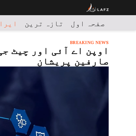
صفحہ اول
تازہ ترین
ایران
BREAKING NEWS
اوپن اے آئی اور چیٹ جی
صارفین پریشان