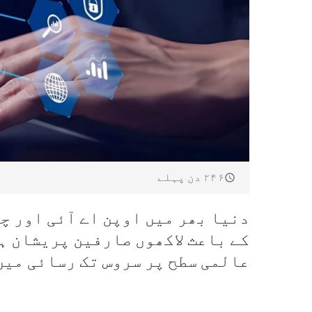
۲۴۶ دن پہلے
دنیا بھر میں اوپن اے آئی اور چ
کے باعث لاکھوں صارفین پریشان ہ
عالمی سطح پر سروس تک رسائی میں