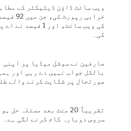
کی ویب سائٹ، اور 
کی۔
صارفین نے سوشل میڈیا پر اپنی ب
بالکل جواب نہیں دے رہی اور ہمی
صورتحال پر شکایت کرنے والے طل
تقریباً 20 منٹ بعد مسئلہ
سروس دوبارہ کام کرنے لگی ہے۔