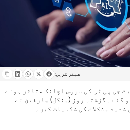
شیئر کریں:
یٹ جی پی ٹی کی سروس اچانک متاثر ہونے
و گئے۔ گزشتہ روز (منگل) صارفین نے
 شدید مشکلات کی شکایات کیں۔