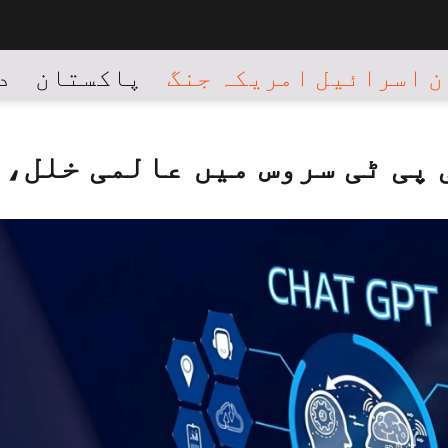
 اسرائیل امریکہ جنگ
پاکستان
د
 پی ٹی سروس میں عالمی خلل،