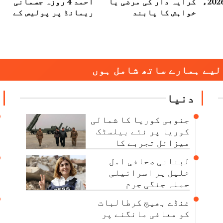
فرینڈشپ فیسٹیول 2026ء
کرایہ دار کی مرضی یا
احمد 4 روزہ جسمانی
خواہش کا پابند
ریمانڈ پر پولیس کے
نہیں،سپریم کورٹ
حوالے
لیے ہمارے ساتھ شامل ہوں
دنیا
جنوبی کوریا کا شمالی
کوریا پر نئے بیلسٹک
میزائل تجربے کا
الزام
لبنانی صحافی امل
خلیل پر اسرائیلی
حملہ جنگی جرم
ہے،ہیومن رائٹس واچ
غنڈے بھیج کرطالبات
کو معافی مانگنے پر