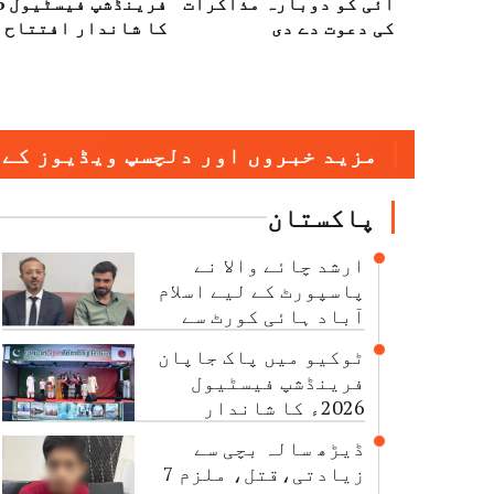
آئی کو دوبارہ مذاکرات
کی دعوت دے دی
کا شاندار افتتاح
مزید خبروں اور دلچسپ ویڈیوز کے 
پاکستان
ارشد چائے والا نے
پاسپورٹ کے لیے اسلام
آباد ہائی کورٹ سے
رجوع کر لیا
ٹوکیو میں پاک جاپان
فرینڈشپ فیسٹیول
2026ء کا شاندار
افتتاح
ڈیڑھ سالہ بچی سے
زیادتی،قتل، ملزم 7