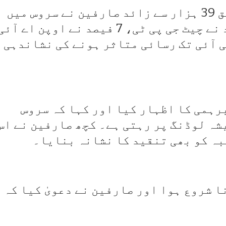
ویب سائٹ ڈاؤن ڈیٹیکٹر کے مطابق 39 ہزار سے زائد صارفین نے سروس میں
خرابی رپورٹ کی، جن میں 92 فیصد نے چیٹ جی پی ٹی، 7 فیصد نے اوپن اے آئ
1 فیصد نے اے پی آئی تک رسائی متاثر ہونے کی نشاندہی
رہمی کا اظہار کیا اور کہا کہ سروس
شہ لوڈنگ پر رہتی ہے۔ کچھ صارفین نے اس
بہ کو بھی تنقید کا نشانہ بنایا۔
 حل ہونا شروع ہوا اور صارفین نے دعویٰ کیا کہ