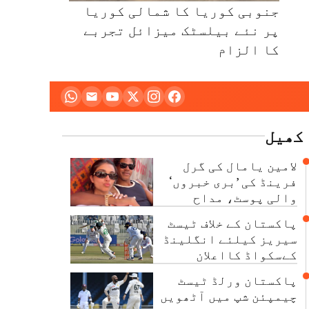
جنوبی کوریا کا شمالی کوریا
پر نئے بیلسٹک میزائل تجربے
کا الزام
کھیل
لامین یامال کی گرل
فرینڈ کی ’بری خبروں‘
والی پوسٹ، مداح
تشویش میں مبتلا
پاکستان کے خلاف ٹیسٹ
سیریز کیلئے انگلینڈ
کےسکواڈ کااعلان
پاکستان ورلڈ ٹیسٹ
چیمپئن شپ میں آٹھویں