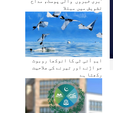
’بری خبروں‘ والی پوسٹ، مداح
تشویش میں مبتلا
ایم آئی ٹی کا انوکھا روبوٹ
جو اڑنے اور تیرنے کی صلاحیت
رکھتا ہے