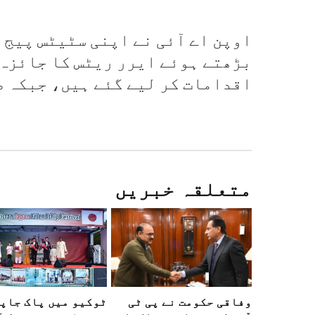
اوپن اے آئی نے اپنی سٹیٹس پیج 
بڑھتے ہوئے ایرر ریٹس کا جائزہ 
اقدامات کر لیے گئے ہیں، جبکہ 
متعلقہ خبریں
وفاقی حکومت نے پی ٹی
ٹوکیو میں پاک جاپ