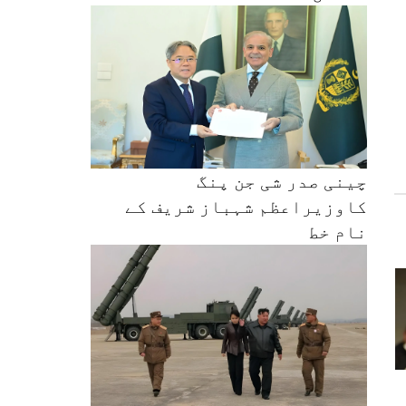
چینی صدر شی جن پنگ
کاوزیراعظم شہباز شریف کے
نام خط