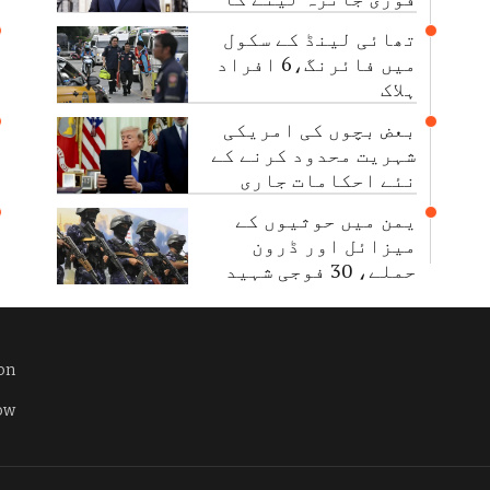
حکم
تھائی لینڈ کے سکول
میں فائرنگ،6 افراد
ہلاک
بعض بچوں کی امریکی
شہریت محدود کرنے کے
نئے احکامات جاری
یمن میں حوثیوں کے
میزائل اور ڈرون
حملے، 30 فوجی شہید
 on
ow