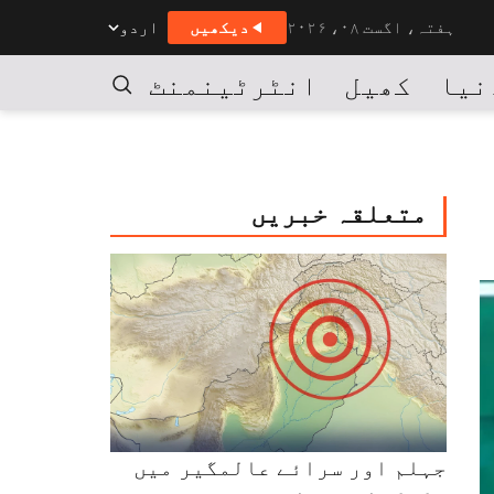
ہفتہ، اگست ۰۸، ۲۰۲۶
دیکھیں
اردو
نیا
کھیل
انٹرٹینمنٹ
کاروبار
تلاش
متعلقہ خبریں
جہلم اور سرائے عالمگیر میں