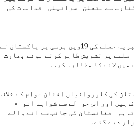
کنارے سے متعلق اسرائیلی اقدامات کی
ترجمان کے مطابق سمجھوتا ایکسپریس حملے کی 19ویں برسی پر پاکستان نے
 ملنے پر تشویش ظاہر کرتے ہوئے بھارت
میں لانے کا مطالبہ کیا۔
تان کی کارروائیاں افغان عوام کے خلاف
ف ہیں اور اس حوالے سے شواہد اقوام
تاہم افغانستان کی جانب سے آنے والے
ار دیے گئے۔