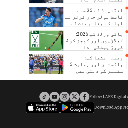
پہنچا دی گئیں
انگلینڈ کے 25 سالہ
فاسٹ بولر جان ٹرنر نے
اچانک ریٹائرمنٹ لے
لی
ہاکی ورلڈ کپ 2026:
کھلاڑیوں اور کوچز کو 2
کروڑ پیشگی ادا
ویمن ایشیا کپ:
پاکستان اور بھارت 5
ستمبر کو دبئی میں
مدمقابل ہوں گے
Follow LAFZ Digital
Download App N