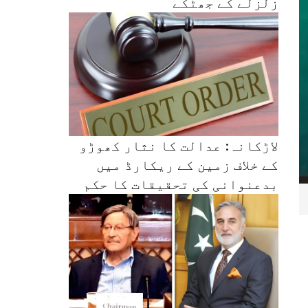
زلزلے کے جھٹکے
لاڑکانہ: عدالت کا نثار کھوڑو
کے خلاف زمین کے ریکارڈ میں
بدعنوانی کی تحقیقات کا حکم