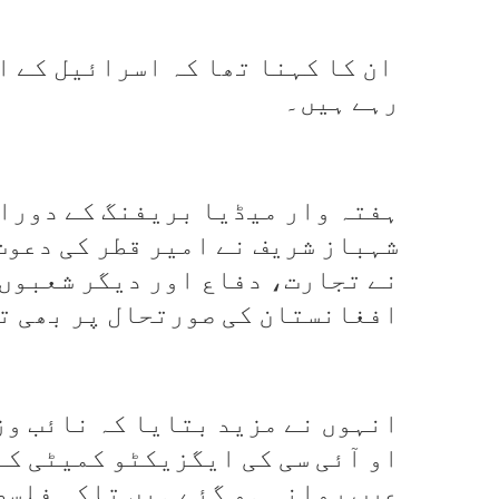
ان کا کہنا تھا کہ اسرائیل کے ا
رہے ہیں۔
ہفتہ وار میڈیا بریفنگ کے دورا
شہباز شریف نے امیر قطر کی دعوت
نے تجارت، دفاع اور دیگر شعبوں 
افغانستان کی صورتحال پر بھی ت
انہوں نے مزید بتایا کہ نائب وز
او آئی سی کی ایگزیکٹو کمیٹی کے
عرب روانہ ہو گئے ہیں تاکہ فلسط