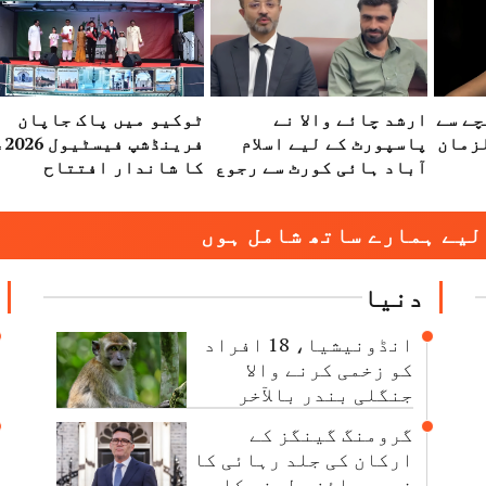
الہ بچے سے
ارشد چائے والا نے
ٹوکیو میں پاک جاپان
یادتی،3 ملزمان
پاسپورٹ کے لیے اسلام
فرینڈشپ ف
آباد ہائی کورٹ سے رجوع
کا شاندار افتتاح
کر لیا
لیے ہمارے ساتھ شامل ہوں
دنیا
انڈونیشیا، 18 افراد
کو زخمی کرنے والا
جنگلی بندر بالآخر
قابو کرلیا گیا
گرومنگ گینگز کے
ارکان کی جلد رہائی کا
فوری جائزہ لینے کا