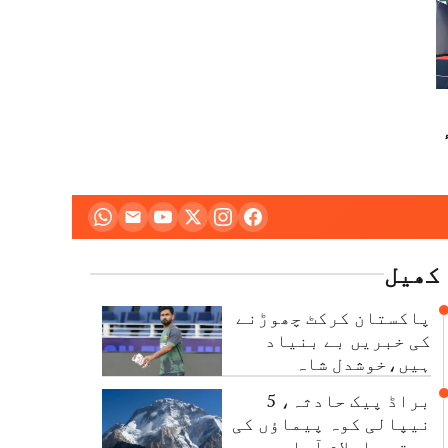
یسٹیول 2026ء
کھیل
پاکستان کرکٹ چھوڑنے
کی خبریں بے بنیاد
ہیں،خوشدل شاہ
براڈ پیک حادثہ، 5
نیپالی کوہ پیماؤں کی
میتیں اسلام آباد