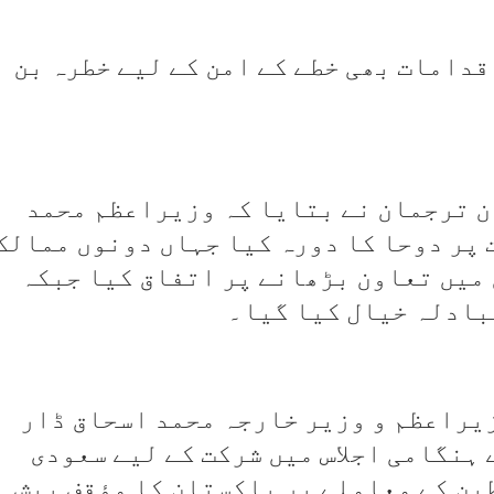
قدامات بھی خطے کے امن کے لیے خطرہ بن
ن ترجمان نے بتایا کہ وزیراعظم محمد
 پر دوحا کا دورہ کیا جہاں دونوں ممالک
میں تعاون بڑھانے پر اتفاق کیا جبکہ
بادلہ خیال کیا گیا۔
یراعظم و وزیر خارجہ محمد اسحاق ڈار
 ہنگامی اجلاس میں شرکت کے لیے سعودی
ین کے معاملے پر پاکستان کا مؤقف پیش