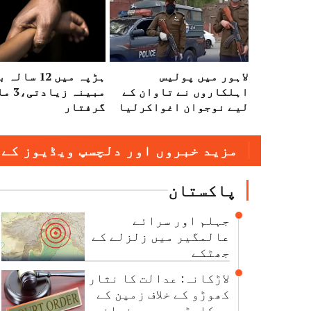
لاہور میں پولیس
ہڑپہ میں 12 س
اہلکاروں نے تاوان کے
مبینہ ز
لیے نوجوان اغواکرلیا
گرفتار
مزید خبروں اور دلچسپ ویڈیوز کے 
پاکستان
جہلم اور سرائے
عالمگیر میں زلزلے کے
جھٹکے
لاڑکانہ: عدالت کا نثار
کھوڑو کے خلاف زمین کے
ریکارڈ میں بدعنوانی