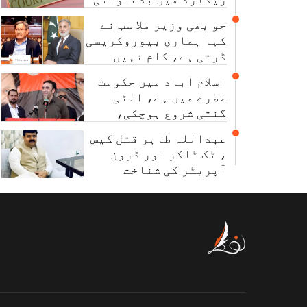
کی تحقیقات کا حکم
جو بھی وزیر ملا سب نے
کہا ہماری بیوروکریسی
ڈرتی ہے، کام نہیں
کرتی: چیئرمین نیب
اسلام آباد میں حکومت
خطرے میں ہے، الٹی
گنتی شروع ہوچکی،
بلاول بھٹو
عبداللہ طاہر قتل کیس
، ٹک ٹاکر اور ڈرون
آپریٹر کی شناخت
ہوگئی