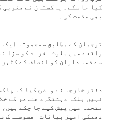
کیا جا سکے۔ پاکستان نے مغربی 
بھی مذمت کی۔
واقعے میں ملوث افراد کو سزا نہ
سے ذمہ داران کو انصاف کے کٹہرے 
دفتر خارجہ نے واضح کیا کہ پاکس
نہیں بلکہ دہشتگرد عناصر کے خلا
متحدہ میں پیش کیے جا چکے ہیں، 
دھمکی آمیز بیانات افسوسناک قر