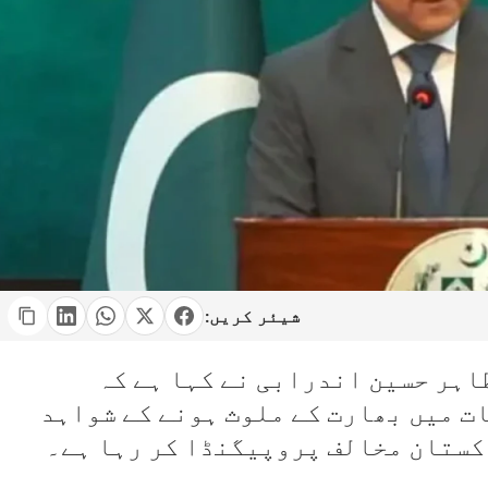
شیئر کریں:
طاہر حسین اندرابی نے کہا ہے کہ
ت میں بھارت کے ملوث ہونے کے شواہد
کستان مخالف پروپیگنڈا کر رہا ہے۔