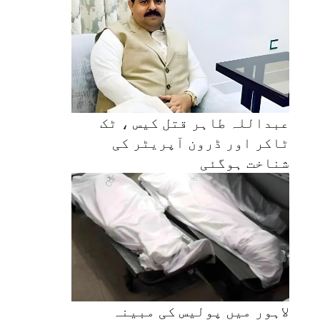
عبداللہ طاہر قتل کیس ، ٹک
ٹاکر اور ڈرون آپریٹر کی
شناخت ہوگئی
لاہور میں پولیس کی مبینہ