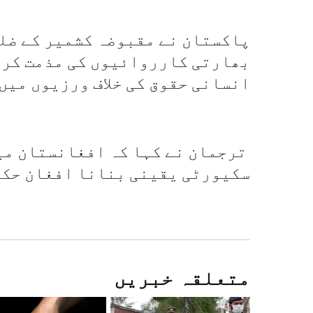
پاکستان نے مقبوضہ کشمیر کے ضلع
بھارتی کارروائیوں کی مذمت کرت
انسانی حقوق کی خلاف ورزیوں میں
ترجمان نے کہا کہ افغانستان می
سکیورٹی یقینی بنانا افغان حکو
متعلقہ خبریں