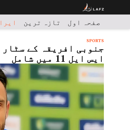
صفحہ اول
تازہ ترین
ایران
SPORTS
جنوبی افریقہ کے سٹار ف
ایس ایل 11 میں شامل