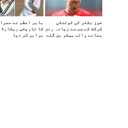
جوز بٹلر ٹی ٹوئنٹی
بابر اعظم نے عمران
کرکٹ کے سب سے زیادہ رنز
کا تاریخی ریکارڈ
بنانے والے بیٹر بن گئے
برابر کر دیا