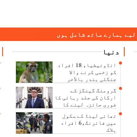
لیے ہمارے ساتھ شامل ہوں
دنیا
انڈونیشیا، 18 افراد
کو زخمی کرنے والا
جنگلی بندر بالآخر
قابو کرلیا گیا
گرومنگ گینگز کے
ارکان کی جلد رہائی کا
فوری جائزہ لینے کا
حکم
تھائی لینڈ کے سکول
میں فائرنگ،6 افراد
ہلاک