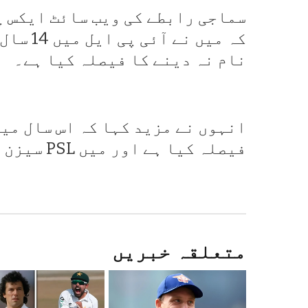
سماجی رابطے کی ویب سائٹ ایکس پ
کہ میں 
نام نہ دینے کا فیصلہ کیا ہے۔
انہوں نے مزید کہا کہ اس سال میں
فیصلہ کیا ہے اور میں PSL سیزن 11 میں کھیلنے کے لیے پرجوش ہوں۔
متعلقہ خبریں