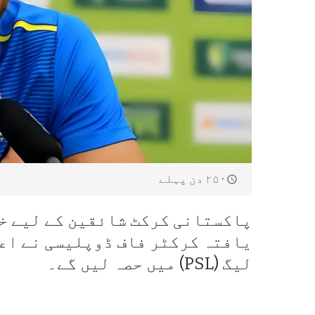
۲۵۰ دن پہلے
پاکستانی کرکٹ شائقین کے لیے خ
یافتہ کرکٹر فاف ڈوپلیسی نے اعل
لیگ (PSL) میں حصہ لیں گے۔