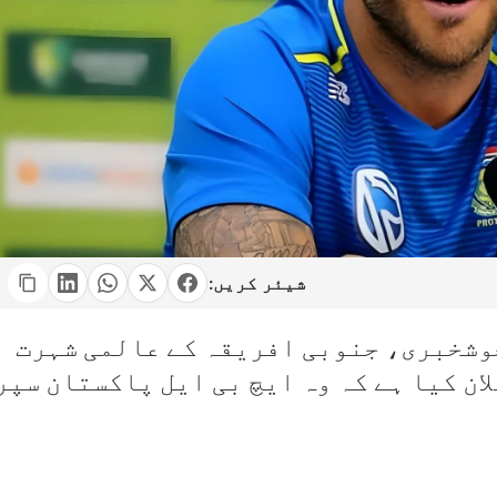
شیئر کریں:
وشخبری، جنوبی افریقہ کے عالمی شہرت
ان کیا ہے کہ وہ ایچ بی ایل پاکستان سپر