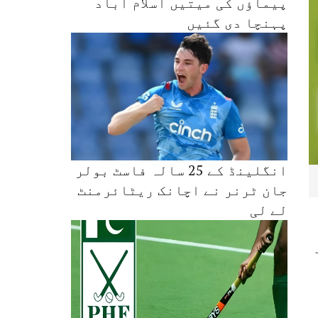
پیماؤں کی میتیں اسلام آباد
پہنچا دی گئیں
انگلینڈ کے 25 سالہ فاسٹ بولر
جان ٹرنر نے اچانک ریٹائرمنٹ
لے لی