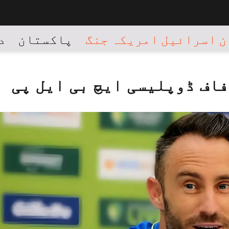
 اسرائیل امریکہ جنگ
پاکستان
د
اف ڈوپلیسی ایچ بی ایل پی