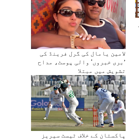
لامین یامال کی گرل فرینڈ کی
’بری خبروں‘ والی پوسٹ، مداح
تشویش میں مبتلا
پاکستان کے خلاف ٹیسٹ سیریز