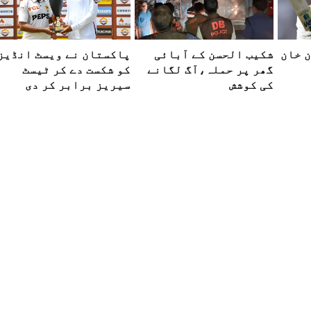
 خان
شکیب الحسن کے آبائی
پاکستان نے ویسٹ انڈیز
گھر پر حملہ،آگ لگانے
کو شکست دے کر ٹیسٹ
کی کوشش
سیریز برابر کر دی