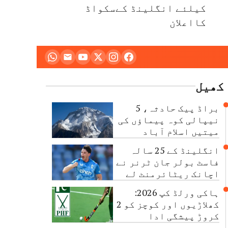
کیلئے انگلینڈ کےسکواڈ
کااعلان
کھیل
براڈ پیک حادثہ، 5
نیپالی کوہ پیماؤں کی
میتیں اسلام آباد
پہنچا دی گئیں
انگلینڈ کے 25 سالہ
فاسٹ بولر جان ٹرنر نے
اچانک ریٹائرمنٹ لے
لی
ہاکی ورلڈ کپ 2026:
کھلاڑیوں اور کوچز کو 2
کروڑ پیشگی ادا