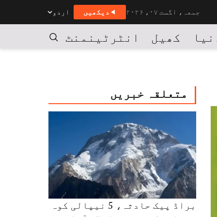
جمعہ، اگست ۰۷، ۲۰۲۶
دیکھیں
اردو
نیا
کھیل
انٹرٹینمنٹ
کاروبار
تلاش
متعلقہ خبریں
براڈ پیک حادثہ، 5 نیپالی کوہ