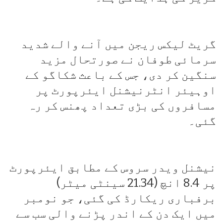
گریٹ لیکس ریجن میں آنے والے شدید
سرمائی طوفان نے صورتحال مزید
سنگین کر دی، جس کے باعث شکاگو کے
اوہیئر انٹرنیشنل ایئرپورٹ پر
مسافروں کی بڑی تعداد پھنس کر رہ
گئی۔
نیشنل ویدر سروس کے مطابق ایئرپورٹ
پر 8.4 انچ (21.34 سینٹی میٹر)
برفباری ریکارڈ کی گئی، جو نومبر
میں ایک دن کے اندر پڑنے والی سب سے