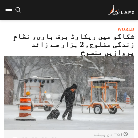
WORLD
شکاگو میں ریکارڈ برف باری، نظامِ
زندگی مفلوج , 2 ہزار سے زائد
پروازیں منسوخ
۲۵۱ دن پہلے