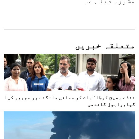
مشورہ دیا ہے۔
متعلقہ خبریں
غنڈے بھیج کرطالبات کو معافی مانگنے پر مجبور کیا
گیا،راہول گاندھی