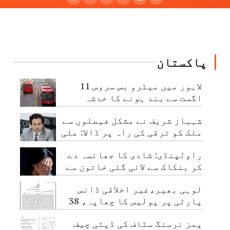
پاکستان
لاہور میں میٹرو بس سروس 11
اگست سے بند ہونے کا خدشہ
شہباز شریف نے مشکل فیصلوں سے
ملک کو ترقی کی راہ پر ڈالا: علی
پرویز ملک
راولپنڈی: شادی کا جھانسہ دے
کر بنکاک سے لائی گئی خاتون سے
مبینہ زیادتی، ملزم گرفتار
لوہی بھیر،غیر اخلاقی ڈانس
پارٹی پر پولیس کا چھاپہ، 38
نوجوان گرفتار
پمز نرسنگ سٹاف کی ڈپٹی چیف