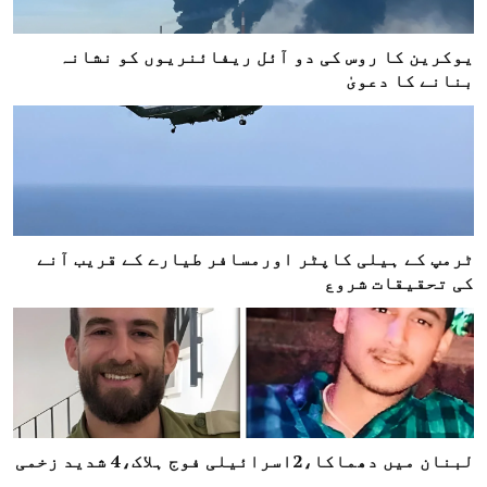
یوکرین کا روس کی دو آئل ریفائنریوں کو نشانہ
بنانے کا دعویٰ
ٹرمپ کے ہیلی کاپٹر اورمسافر طیارے کے قریب آنے
کی تحقیقات شروع
لبنان میں دھماکا،2اسرائیلی فوج ہلاک،4 شدید زخمی