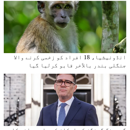
انڈونیشیا، 18 افراد کو زخمی کرنے والا
جنگلی بندر بالآخر قابو کرلیا گیا
گرومنگ گینگز کے ارکان کی جلد رہائی کا