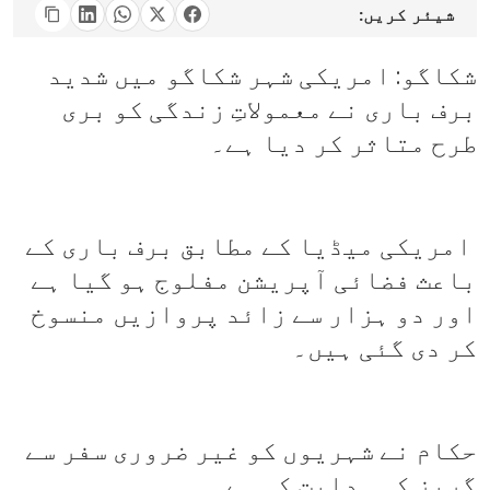
شیئر کریں:
شکاگو: امریکی شہر شکاگو میں شدید
برف باری نے معمولاتِ زندگی کو بری
طرح متاثر کر دیا ہے۔
امریکی میڈیا کے مطابق برف باری کے
باعث فضائی آپریشن مفلوج ہو گیا ہے
اور دو ہزار سے زائد پروازیں منسوخ
کر دی گئی ہیں۔
حکام نے شہریوں کو غیر ضروری سفر سے
گریز کی ہدایت کی ہے۔