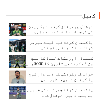
حکم
کھیل
نیشنل چیمپئنز کپ: مائیک ہیسن
کی کوچنگ اسٹاف کے ساتھ اہم
میٹنگ
پاکستان کرکٹ ٹیم ٹیسٹ سیریز
کیلئے انگلینڈ پہنچ گئی
کینیڈا اور سکاٹ لینڈ کا میچ
ون ڈے کرکٹ کی تاریخ کا 5000واں
مقابلہ
خراب کارکردگی کا ذمہ دار کوچ
یا کپتان نہیں،اظہر علی
پاکستان کرکٹ چھوڑنے کی خبریں
بے بنیاد ہیں،خوشدل شاہ