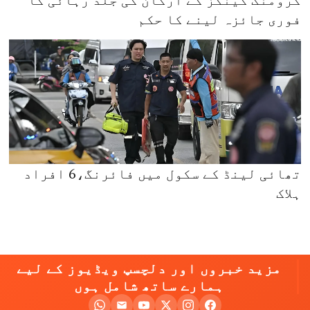
فوری جائزہ لینے کا حکم
تھائی لینڈ کے سکول میں فائرنگ،6 افراد
ہلاک
مزید خبروں اور دلچسپ ویڈیوز کے لیے
ہمارے ساتھ شامل ہوں