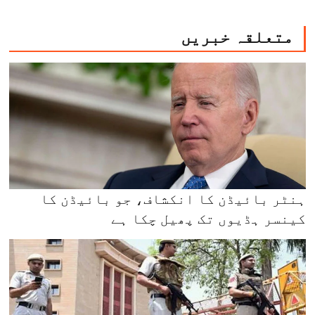
متعلقہ خبریں
ہنٹر بائیڈن کا انکشاف، جو بائیڈن کا
کینسر ہڈیوں تک پھیل چکا ہے