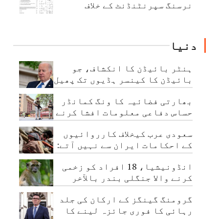
نرسنگ سپرنٹنڈنٹ کے خلاف
اجتماعی شکایت
دنیا
ہنٹر بائیڈن کا انکشاف، جو
بائیڈن کا کینسر ہڈیوں تک پھیل
چکا ہے
بھارتی فضائیہ کا ونگ کمانڈر
حساس دفاعی معلومات افشا کرنے
کے الزام میں گرفتار
سعودی عرب کیخلاف کارروائیوں
کے احکامات ایران سے نہیں آتے:
حوثی عہدیدار
انڈونیشیا، 18 افراد کو زخمی
کرنے والا جنگلی بندر بالآخر
قابو کرلیا گیا
گرومنگ گینگز کے ارکان کی جلد
رہائی کا فوری جائزہ لینے کا