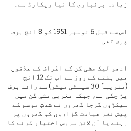
زیادہ برفباری کا نیا ریکارڈ ہے۔
اس سے قبل 6 نومبر 1951 کو 8 انچ برف
پڑی تھی۔
ادھر لیک مشی گن کے اطراف کے علاقوں
میں ہفتے کے روز سے اب تک 12 انچ
(تقریباً 30 سینٹی میٹر) سے زائد برف
پڑ چکی ہے، جبکہ مغربی مشی گن میں
سیکڑوں گرجا گھروں نے شدتِ موسم کے
پیش نظر عبادت گزاروں کو گھروں پر
رہنے یا آن لائن سروس اختیار کرنے کا