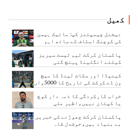
حکم
کھیل
نیشنل چیمپئنز کپ: مائیک ہیسن
کی کوچنگ اسٹاف کے ساتھ اہم
میٹنگ
پاکستان کرکٹ ٹیم ٹیسٹ سیریز
کیلئے انگلینڈ پہنچ گئی
کینیڈا اور سکاٹ لینڈ کا میچ
ون ڈے کرکٹ کی تاریخ کا 5000واں
مقابلہ
خراب کارکردگی کا ذمہ دار کوچ
یا کپتان نہیں،اظہر علی
پاکستان کرکٹ چھوڑنے کی خبریں
بے بنیاد ہیں،خوشدل شاہ