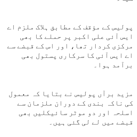
پولیس کے مؤقف کے مطابق ہلاک ملزم اے
ایس آئی علی اکبر پر حملے کا بھی
مرکزی کردار تھا، اور اس کے قبضے سے
اے ایس آئی کا سرکاری پستول بھی
برآمد ہوا۔
مزید برآں پولیس نے بتایا کہ معمول
کی ناکہ بندی کے دوران ملزمان سے
اسلحہ اور دو موٹر سائیکلیں بھی
قبضے میں لے لی گئی ہیں۔