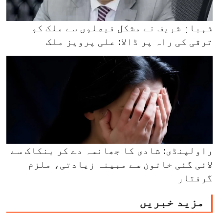
شہباز شریف نے مشکل فیصلوں سے ملک کو
ترقی کی راہ پر ڈالا: علی پرویز ملک
راولپنڈی: شادی کا جھانسہ دے کر بنکاک سے
لائی گئی خاتون سے مبینہ زیادتی، ملزم
گرفتار
مزید خبریں