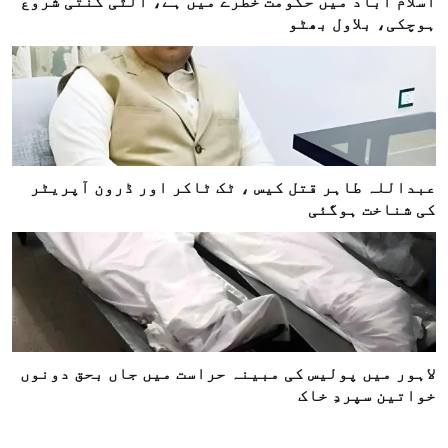
اسلام آباد میں حکومت خطرے میں ہے، الٹی گنتی شروع
ہوچکی، بلاول بھٹو
عبداللہ طاہر قتل کیس ، ٹک ٹاکر اور ڈرون آپریٹر
کی شناخت ہوگئی
لاہور میں پولیس کی مبینہ حراست میں جاں بحق دونوں
خواتین سپردِ خاک