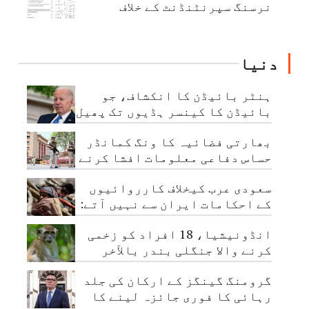
نرسنگ سپرنٹنڈنٹ کے خلاف
اجتماعی شکایت
دنیا
ہنٹر بائیڈن کا انکشاف، جو
بائیڈن کا کینسر ہڈیوں تک پھیل
چکا ہے
بھارتی فضائیہ کا ونگ کمانڈر
حساس دفاعی معلومات افشا کرنے
کے الزام میں گرفتار
سعودی عرب کیخلاف کارروائیوں
کے احکامات ایران سے نہیں آتے:
حوثی عہدیدار
انڈونیشیا، 18 افراد کو زخمی
کرنے والا جنگلی بندر بالآخر
قابو کرلیا گیا
گرومنگ گینگز کے ارکان کی جلد
رہائی کا فوری جائزہ لینے کا