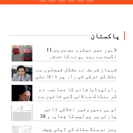
پاکستان
لاہور میں میٹرو بس سروس 11
اگست سے بند ہونے کا خدشہ
شہباز شریف نے مشکل فیصلوں سے
ملک کو ترقی کی راہ پر ڈالا: علی
پرویز ملک
راولپنڈی: شادی کا جھانسہ دے
کر بنکاک سے لائی گئی خاتون سے
مبینہ زیادتی، ملزم گرفتار
لوہی بھیر،غیر اخلاقی ڈانس
پارٹی پر پولیس کا چھاپہ، 38
نوجوان گرفتار
پمز نرسنگ سٹاف کی ڈپٹی چیف