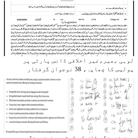
لوہی بھیر،غیر اخلاقی ڈانس پارٹی پر
پولیس کا چھاپہ، 38 نوجوان گرفتار
پمز نرسنگ سٹاف کی ڈپٹی چیف نرسنگ