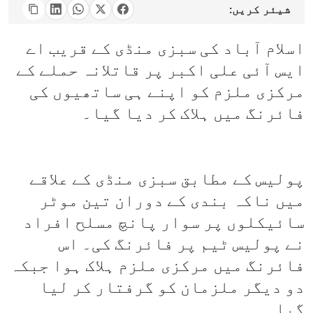
شیئر کریں:
اسلام آباد کی سبزی منڈی کے قریب اے
ایس آئی علی اکبر پر قاتلانہ حملے کے
مرکزی ملزم کو اپنے ہی ساتھیوں کی
فائرنگ میں ہلاک کر دیا گیا۔
پولیس کے مطابق سبزی منڈی کے علاقے
میں ناکہ بندی کے دوران تین موٹر
سائیکلوں پر سوار پانچ مسلح افراد
نے پولیس ٹیم پر فائرنگ کی۔ اس
فائرنگ میں مرکزی ملزم ہلاک ہوا جبکہ
دو دیگر ملزمان کو گرفتار کر لیا
گیا۔