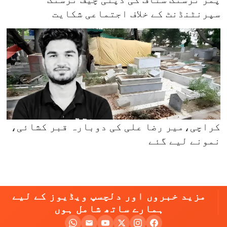
سپرنٹنڈنٹ کے خلاف اجتماعی شکایت
کراچی،میر رضا علی کی دوبارہ قبر کشائی،
نمونے لیے گئے
مزید خبروں اور دلچسپ ویڈیوز کے لیے
ہمارے ساتھ شامل ہوں