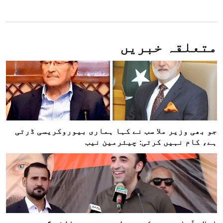
متعلقہ خبریں
جو بھی وزیر ملا سب نے کہا ہماری بیوروکریسی ڈرتی
ہے، کام نہیں کرتی: چیئرمین نیب