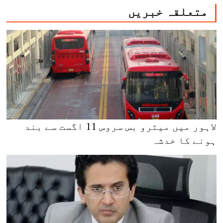
متعلقہ خبریں
لاہور میں میٹرو بس سروس 11 اگست سے بند
ہونے کا خدشہ