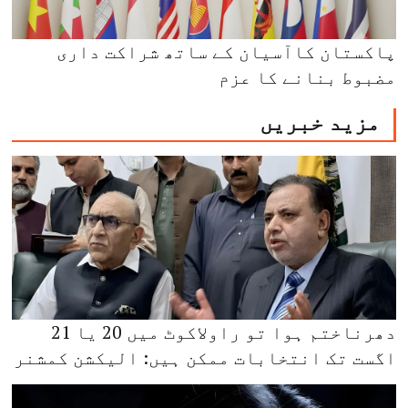
پاکستان کاآسیان کے ساتھ شراکت داری
مضبوط بنانے کا عزم
مزید خبریں
دھرناختم ہوا تو راولاکوٹ میں 20 یا 21
اگست تک انتخابات ممکن ہیں: الیکشن کمشنر