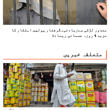
معذور لڑکی سےزیادتی،گرفتار پولیس اہلکار کا
مزید 4 روزہ جسمانی ریمانڈ
متعلقہ خبریں