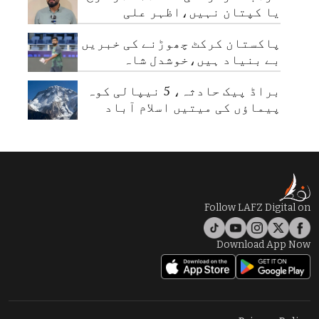
یا کپتان نہیں،اظہر علی
پاکستان کرکٹ چھوڑنے کی خبریں
بے بنیاد ہیں،خوشدل شاہ
براڈ پیک حادثہ، 5 نیپالی کوہ
پیماؤں کی میتیں اسلام آباد
پہنچا دی گئیں
Follow LAFZ Digital on
Download App Now