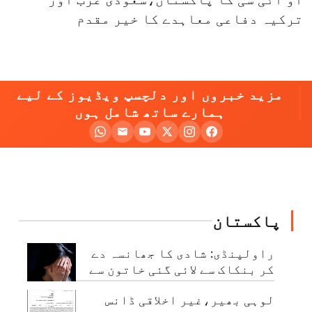
ترکیہ دفاعی معاہدے کا خیر مقدم
مزید خبروں اور دلچسپ ویڈیوز کے لیے
ہمارے ساتھ شامل ہوں
پاکستان
راولپنڈی: شادی کا جھانسہ دے
کر بنکاک سے لائی گئی خاتون سے
مبینہ زیادتی، ملزم گرفتار
لوہی بھیر،غیر اخلاقی ڈانس