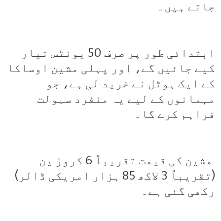
جاتے ہیں۔
ابتدائی طور پر صرف 50 یونٹس تیار
کیے جائیں گے، اور پہلی مشین اوساکا
کے ایک ہوٹل نے خرید لی ہے، جو
مہمانوں کے لیے یہ منفرد سہولت
فراہم کرے گا۔
مشین کی قیمت تقریباً 6 کروڑ ین
(تقریباً 3 لاکھ 85 ہزار امریکی ڈالر)
رکھی گئی ہے۔