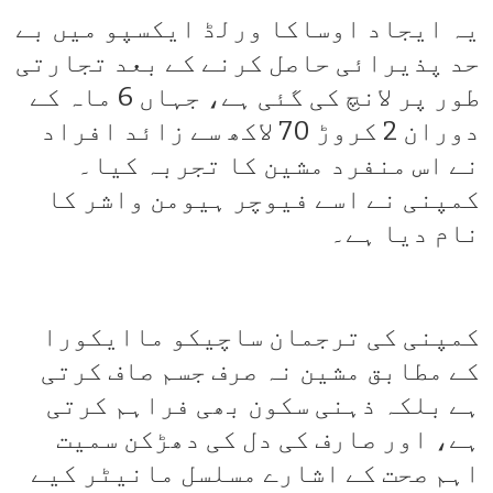
یہ ایجاد اوساکا ورلڈ ایکسپو میں بے
حد پذیرائی حاصل کرنے کے بعد تجارتی
طور پر لانچ کی گئی ہے، جہاں 6 ماہ کے
دوران 2 کروڑ 70 لاکھ سے زائد افراد
نے اس منفرد مشین کا تجربہ کیا۔
کمپنی نے اسے فیوچر ہیومن واشر کا
نام دیا ہے۔
کمپنی کی ترجمان ساچیکو ماایکورا
کے مطابق مشین نہ صرف جسم صاف کرتی
ہے بلکہ ذہنی سکون بھی فراہم کرتی
ہے، اور صارف کی دل کی دھڑکن سمیت
اہم صحت کے اشارے مسلسل مانیٹر کیے