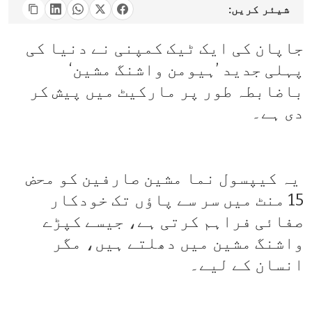
شیئر کریں:
جاپان کی ایک ٹیک کمپنی نے دنیا کی
پہلی جدید ’ہیومن واشنگ مشین‘
باضابطہ طور پر مارکیٹ میں پیش کر
دی ہے۔
یہ کیپسول نما مشین صارفین کو محض
15 منٹ میں سر سے پاؤں تک خودکار
صفائی فراہم کرتی ہے، جیسے کپڑے
واشنگ مشین میں دھلتے ہیں، مگر
انسان کے لیے۔