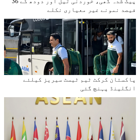
پیک شدہ گھی، خوردنی تیل اور دودھ کے 36
فیصد نمونے غیر معیاری نکلے
پاکستان کرکٹ ٹیم ٹیسٹ سیریز کیلئے
انگلینڈ پہنچ گئی