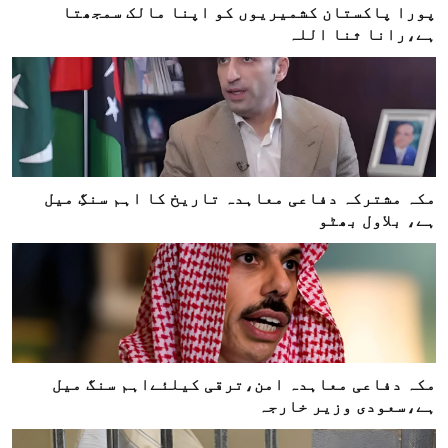
پورا پاکستان کشمیریوں کو اپنا مالک سمجھتا
ہے،رانا ثنا اللہ
مکہ مشترکہ دفاعی معاہدہ تاریخ کا اہم سنگِ میل
ہے، بلاول بھٹو
مکہ دفاعی معاہدہ امن،ترقی کیلئےاہم سنگ میل
ہے،سعودی وزیر خارجہ