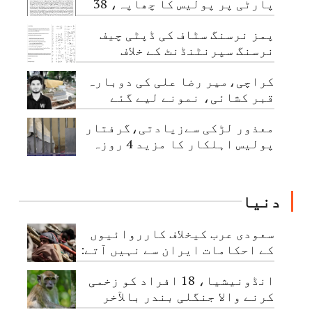
پارٹی پر پولیس کا چھاپہ، 38
نوجوان گرفتار
پمز نرسنگ سٹاف کی ڈپٹی چیف
نرسنگ سپرنٹنڈنٹ کے خلاف
اجتماعی شکایت
کراچی،میر رضا علی کی دوبارہ
قبر کشائی، نمونے لیے گئے
معذور لڑکی سےزیادتی،گرفتار
پولیس اہلکار کا مزید 4 روزہ
جسمانی ریمانڈ
دنیا
سعودی عرب کیخلاف کارروائیوں
کے احکامات ایران سے نہیں آتے:
حوثی عہدیدار
انڈونیشیا، 18 افراد کو زخمی
کرنے والا جنگلی بندر بالآخر