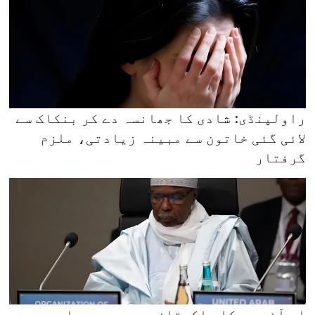
راولپنڈی: شادی کا جھانسہ دے کر بنکاک سے
لائی گئی خاتون سے مبینہ زیادتی، ملزم
گرفتار
او آئی سی کا پاکستان،سعودی عرب اور