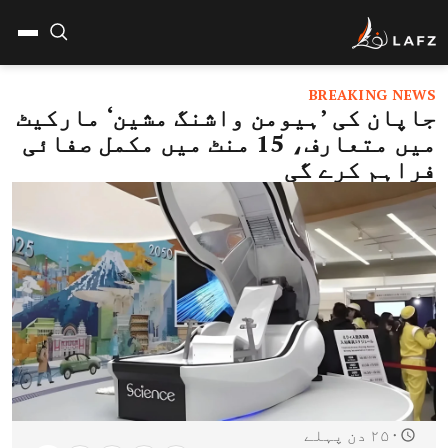
BREAKING NEWS
جاپان کی ’ہیومن واشنگ مشین‘ مارکیٹ
میں متعارف، 15 منٹ میں مکمل صفائی
فراہم کرے گی
۲۵۰ دن پہلے