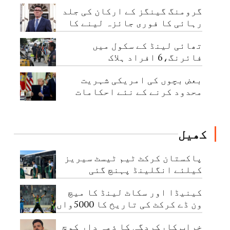
قابو کرلیا گیا
گرومنگ گینگز کے ارکان کی جلد
رہائی کا فوری جائزہ لینے کا
حکم
تھائی لینڈ کے سکول میں
فائرنگ،6 افراد ہلاک
بعض بچوں کی امریکی شہریت
محدود کرنے کے نئے احکامات
جاری
کھیل
پاکستان کرکٹ ٹیم ٹیسٹ سیریز
کیلئے انگلینڈ پہنچ گئی
کینیڈا اور سکاٹ لینڈ کا میچ
ون ڈے کرکٹ کی تاریخ کا 5000واں
مقابلہ
خراب کارکردگی کا ذمہ دار کوچ