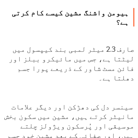
ہیومن واشنگ مشین کیسے کام کرتی
ہے؟
صارف 2.3 میٹر لمبی بند کیپسول میں
لیٹتا ہے، جس میں مائیکرو ببلز اور
فائن مسٹ شاور کے ذریعے پورا جسم
دھلتا ہے۔
سینسر دل کی دھڑکن اور دیگر علامات
مانیٹر کرتے ہیں، مشین میں سکون بخش
موسیقی اور پُرسکون ویژولز چلتے
ہیں، اور صفائی کے بعد مشین خود جسم