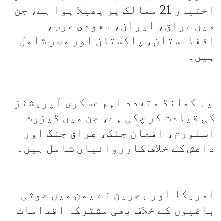
اختیار 21 ممالک پر پھیلا ہوا ہے، جن
میں عراق، ایران، سعودی عرب،
افغانستان، پاکستان اور مصر شامل
ہیں۔
یہ کمانڈ متعدد اہم عسکری آپریشنز
کی قیادت کر چکی ہے، جن میں ڈیزرٹ
اسٹورم، افغان جنگ، عراق جنگ اور
داعش کے خلاف کارروائیاں شامل ہیں۔
امریکا اور بحرین نے یمن میں حوثی
باغیوں کے خلاف بھی مشترکہ اقدامات