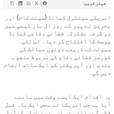
شیئر کریں:
امریکی سینٹرل کمانڈ (سینٹ کام) اور
بحرین نے پیر کے روز ال بار کیمپ میں
دو طرفہ مشترکہ فضائی دفاعی کمانڈ
پوسٹ کا افتتاح کر دیا۔ اس نئی
سہولت کے ذریعے دونوں ممالک کی
فورسز فضائی دفاع کی مربوط منصوبہ
بندی اور آپریشنز کو ایک ساتھ انجام
دیں گی۔
یہ اقدام ایک ایسے وقت میں سامنے
آیا ہے جب امریکا نے محض ایک ماہ قبل
قطر کے ساتھ بھی اسی نوعیت کی کمانڈ