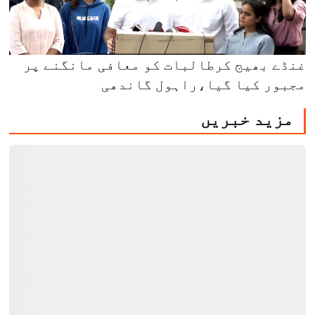
غنڈے بھیج کرطالبات کو معافی مانگنے پر
مجبور کیا گیا،راہول گاندھی
مزید خبریں