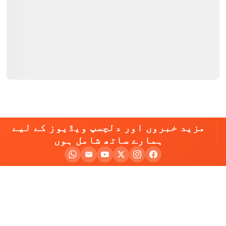
مزید خبروں اور دلچسپ ویڈیوز کے لیے
ہمارے ساتھ شامل ہوں