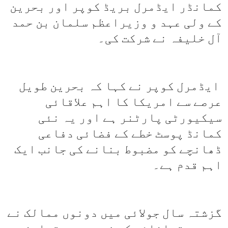
کمانڈر ایڈمرل بریڈ کوپر اور بحرین
کے ولی عہد و وزیراعظم سلمان بن حمد
آل خلیفہ نے شرکت کی۔
ایڈمرل کوپر نے کہا کہ بحرین طویل
عرصے سے امریکا کا اہم علاقائی
سیکیورٹی پارٹنر ہے اور یہ نئی
کمانڈ پوسٹ خطے کے فضائی دفاعی
ڈھانچے کو مضبوط بنانے کی جانب ایک
اہم قدم ہے۔
گزشتہ سال جولائی میں دونوں ممالک نے