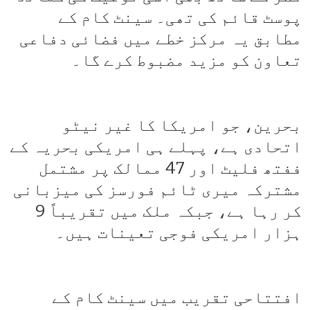
پوسٹ قائم کی تھی۔ سینٹ کام کے
مطابق یہ مرکز خطے میں فضائی دفاعی
تعاون کو مزید مضبوط کرے گا۔
بحرین، جو امریکا کا غیر نیٹو
اتحادی ہے، پہلے ہی امریکی بحریہ کے
ففتھ فلیٹ اور 47 ممالک پر مشتمل
مشترکہ میری ٹائم فورسز کی میزبانی
کر رہا ہے، جبکہ ملک میں تقریباً 9
ہزار امریکی فوجی تعینات ہیں۔
افتتاحی تقریب میں سینٹ کام کے