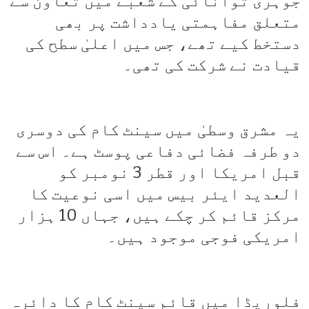
جوہری توانائی کے شعبے میں تعاون سے
متعلق مفاہمتی یادداشت پر بھی
دستخط کیے تھے، جس میں اعلیٰ سطح کی
قیادت نے شرکت کی تھی۔
یہ مشرق وسطیٰ میں سینٹ کام کی دوسری
دو طرفہ فضائی دفاعی پوسٹ ہے۔ اس سے
قبل امریکا اور قطر 3 نومبر کو
العديد ایئر بیس میں اسی نوعیت کا
مرکز قائم کر چکے ہیں، جہاں 10 ہزار
امریکی فوجی موجود ہیں۔
فلوریڈا میں قائم سینٹ کام کا دائرہ