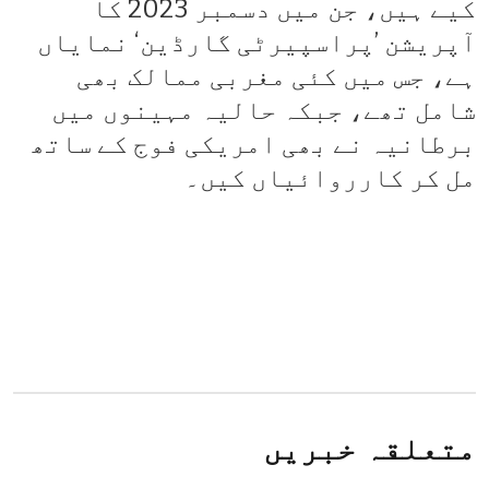
کیے ہیں، جن میں دسمبر 2023 کا
آپریشن ’پراسپیرٹی گارڈین‘ نمایاں
ہے، جس میں کئی مغربی ممالک بھی
شامل تھے، جبکہ حالیہ مہینوں میں
برطانیہ نے بھی امریکی فوج کے ساتھ
مل کر کارروائیاں کیں۔
متعلقہ خبریں