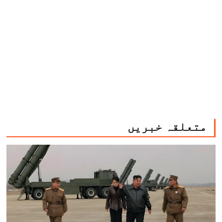
متعلقہ خبریں