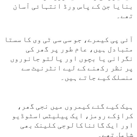
بنایا جن کے پاس ورڈ انتہائی آسان
تھے۔
آئی پی کیمرے، جو سی سی ٹی وی کا سستا
متبادل ہیں، عام طور پر گھر کی
نگرانی یا بچوں اور پالتو جانوروں
پر نظر رکھنے کے لیے انٹرنیٹ سے
منسلک کیے جاتے ہیں۔
ہیک کیے گئے کیمروں میں نجی گھر،
کراؤکے رومز، ایک پیلیٹس اسٹوڈیو
اور ایک گائناکالوجی کلینک بھی
شامل تھے۔