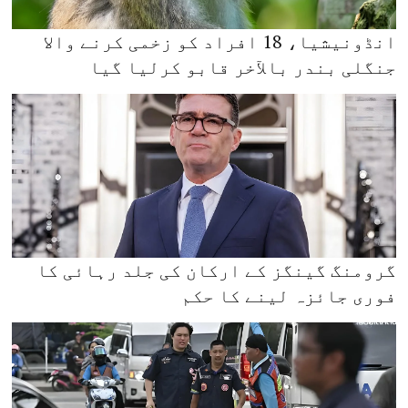
انڈونیشیا، 18 افراد کو زخمی کرنے والا
جنگلی بندر بالآخر قابو کرلیا گیا
گرومنگ گینگز کے ارکان کی جلد رہائی کا
فوری جائزہ لینے کا حکم