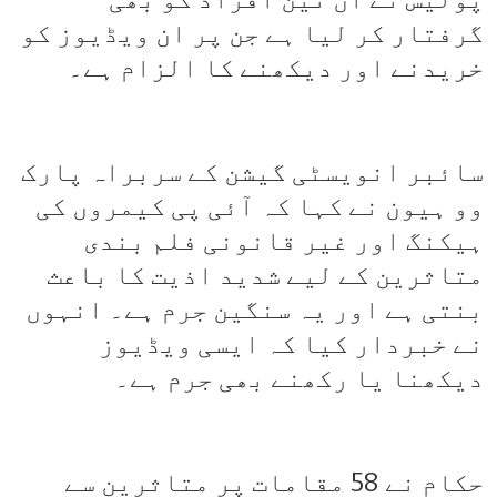
گرفتار کر لیا ہے جن پر ان ویڈیوز کو
خریدنے اور دیکھنے کا الزام ہے۔
سائبر انویسٹی گیشن کے سربراہ پارک
وو ہیون نے کہا کہ آئی پی کیمروں کی
ہیکنگ اور غیر قانونی فلم بندی
متاثرین کے لیے شدید اذیت کا باعث
بنتی ہے اور یہ سنگین جرم ہے۔ انہوں
نے خبردار کیا کہ ایسی ویڈیوز
دیکھنا یا رکھنے بھی جرم ہے۔
حکام نے 58 مقامات پر متاثرین سے