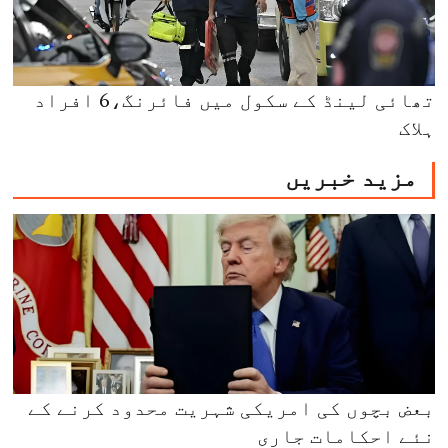
تھائی لینڈ کے سکول میں فائرنگ،6 افراد
ہلاک
مزید خبریں
بعض بچوں کی امریکی شہریت محدود کرنے کے
نئے احکامات جاری