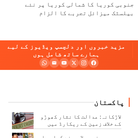
جنوبی کوریا کا شمالی کوریا پر نئے
بیلسٹک میزائل تجربے کا الزام
مزید خبروں اور دلچسپ ویڈیوز کے لیے
ہمارے ساتھ شامل ہوں
پاکستان
لاڑکانہ: عدالت کا نثار کھوڑو
کے خلاف زمین کے ریکارڈ میں
بدعنوانی کی تحقیقات کا حکم
جو بھی وزیر ملا سب نے کہا ہماری