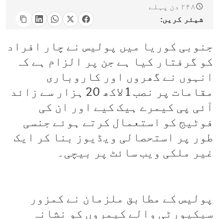
۲۴۸ دن پہلے
شیئر کریں:
جنوبی کوریا میں پولیس نے چار افراد
کو گرفتار کیا ہے جن پر الزام ہے کہ
انہوں نے گھروں اور کاروباری
مقامات پر نصب 1 لاکھ 20 ہزار سے زائد
آئی پی کیمرے ہیک کیے اور ان کی
فوٹیج کو استعمال کرتے ہوئے جنسی
طور پر استحصالی ویڈیوز بنا کر ایک
غیر ملکی ویب سائٹ پر بیچی۔
پولیس کے مطابق ملزمان نے کمزور
سیکیورٹی والے کیمروں کو نشانہ