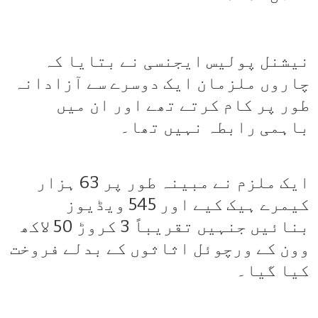
نیشنل پولیس ایجنسی نے بتایا کہ
چاروں ملزمان ایک دوسرے سے آزادانہ
طور پر کام کرتے تھے اور ان میں
باہمی رابطہ نہیں تھا۔
ایک ملزم نے مبینہ طور پر 63 ہزار
کیمرے ہیک کیے اور 545 ویڈیوز
بنائیں جنہیں تقریباً 3 کروڑ 50 لاکھ
وون کے ورچوئل اثاثوں کے بدلے فروخت
کیا گیا۔