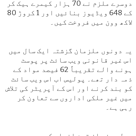
دوسرے ملزم نے 70 ہزار کیمرے ہیک کر
کے 648 ویڈیوز بنائیں اور 1 کروڑ 80
لاکھ وون میں فروخت کیں۔
یہ دونوں ملزمان گزشتہ ایک سال میں
اس غیر قانونی ویب سائٹ پر پوسٹ
ہونے والے تقریباً 62 فیصد مواد کے
ذمہ دار تھے۔ پولیس اب اس ویب سائٹ
کو بند کرنے اور اس کے آپریٹر کی تلاش
میں غیر ملکی اداروں سے تعاون کر
رہی ہے۔
پولیس نے ان تین افراد کو بھی