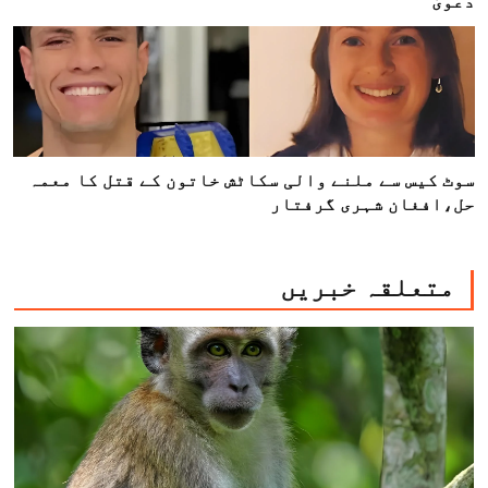
دعویٰ
سوٹ کیس سے ملنے والی سکاٹش خاتون کے قتل کا معمہ
حل،افغان شہری گرفتار
متعلقہ خبریں