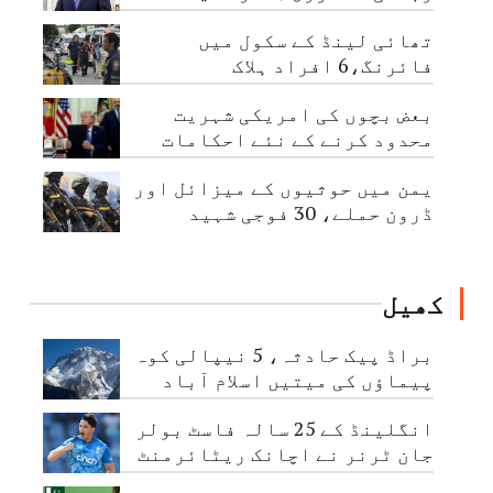
حکم
تھائی لینڈ کے سکول میں
فائرنگ،6 افراد ہلاک
بعض بچوں کی امریکی شہریت
محدود کرنے کے نئے احکامات
جاری
یمن میں حوثیوں کے میزائل اور
ڈرون حملے، 30 فوجی شہید
کھیل
براڈ پیک حادثہ، 5 نیپالی کوہ
پیماؤں کی میتیں اسلام آباد
پہنچا دی گئیں
انگلینڈ کے 25 سالہ فاسٹ بولر
جان ٹرنر نے اچانک ریٹائرمنٹ
لے لی