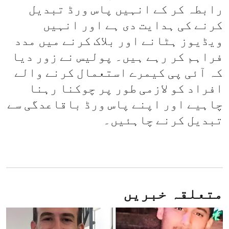
رابطہ کر کے انہیں پاس ورڈ تبدیل
کرنے کی ہدایت دی ہے اور انہیں
ویڈیوز ہٹانے اور بلاک کرنے میں مدد
فراہم کر رہے ہیں۔ پولیس نے زور دیا
کہ آئی پی کیمرے استعمال کرنے والے
افراد کو لازمی طور پر چوکنا رہنا
چاہیے اور اپنے پاس ورڈ باقاعدگی سے
تبدیل کرنے چاہئیں۔
متعلقہ خبریں