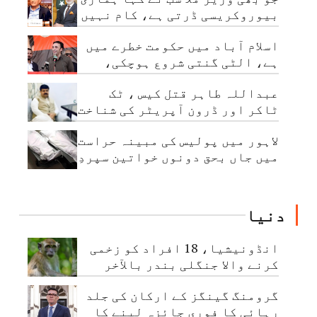
بیوروکریسی ڈرتی ہے، کام نہیں
کرتی: چیئرمین نیب
اسلام آباد میں حکومت خطرے میں
ہے، الٹی گنتی شروع ہوچکی،
بلاول بھٹو
عبداللہ طاہر قتل کیس ، ٹک
ٹاکر اور ڈرون آپریٹر کی شناخت
ہوگئی
لاہور میں پولیس کی مبینہ حراست
میں جاں بحق دونوں خواتین سپردِ
خاک
دنیا
انڈونیشیا، 18 افراد کو زخمی
کرنے والا جنگلی بندر بالآخر
قابو کرلیا گیا
گرومنگ گینگز کے ارکان کی جلد
رہائی کا فوری جائزہ لینے کا