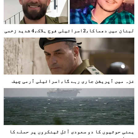
لبنان میں دھماکا،2اسرائیلی فوج ہلاک،4 شدید زخمی
غزہ میں آپریشن جاری رہے گا،اسرائیلی آرمی چیف
یمنی حوثیوں کا دو سعودی آئل ٹینکروں پر حملے کا