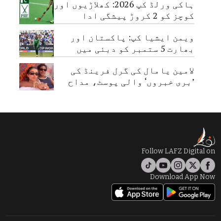
ہاکی ورلڈ کپ 2026: کھلاڑیوں اور
کوچز کو 2 کروڑ پیشگی ادا
ویمن ایشیا کپ: پاکستان اور
بھارت 5 ستمبر کو دبئی میں
مدمقابل ہوں گے
لامین یامال کی گرل فرینڈ کی
’بری خبروں‘ والی پوسٹ، مداح
تشویش میں مبتلا
Follow LAFZ Digital on
Download App Now