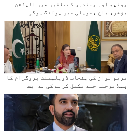
پونچھ اور پلندری کےحلقوں میں الیکشن
مؤخر، باغ ،حویلی میں پولنگ ہوگی
مریم نواز کی پنجاب ڈویلپمنٹ پروگرام کا
پہلا مرحلہ جلد مکمل کرنے کی ہدایت