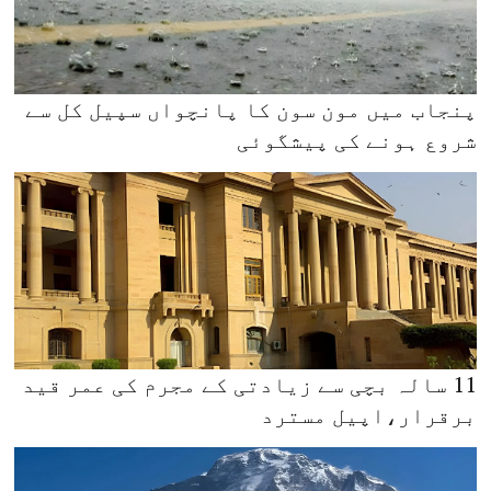
پنجاب میں مون سون کا پانچواں سپیل کل سے
شروع ہونے کی پیشگوئی
11 سالہ بچی سے زیادتی کے مجرم کی عمر قید
برقرار،اپیل مسترد