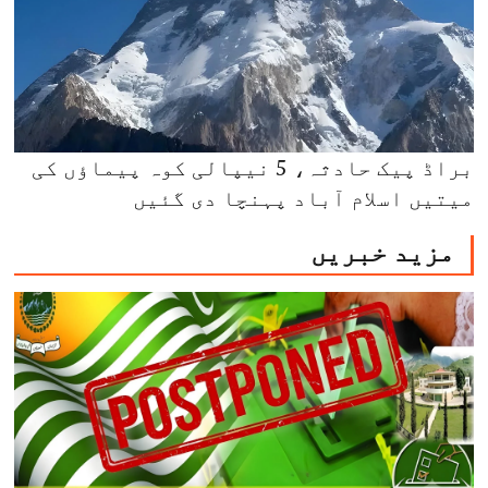
براڈ پیک حادثہ، 5 نیپالی کوہ پیماؤں کی
میتیں اسلام آباد پہنچا دی گئیں
مزید خبریں