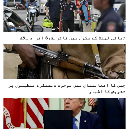
تھائی لینڈ کے سکول میں فائرنگ،6 افراد ہلاک
چین کا افغانستان میں موجود دہشتگرد تنظیموں پر
تشویش کا اظہار