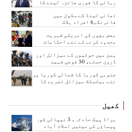
رہائی کا فوری جائزہ لینے کا
حکم
تھائی لینڈ کے سکول میں
فائرنگ،6 افراد ہلاک
بعض بچوں کی امریکی شہریت
محدود کرنے کے نئے احکامات
جاری
یمن میں حوثیوں کے میزائل اور
ڈرون حملے، 30 فوجی شہید
جنوبی کوریا کا شمالی کوریا پر
نئے بیلسٹک میزائل تجربے کا
الزام
کھیل
براڈ پیک حادثہ، 5 نیپالی کوہ
پیماؤں کی میتیں اسلام آباد