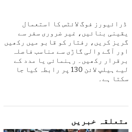
ڈرائیورز فوگ لائٹس کا استعمال
یقینی بنائیں، غیر ضروری سفر سے
گریز کریں، رفتار کو قابو میں رکھیں
اور آگے والی گاڑی سے مناسب فاصلہ
برقرار رکھیں۔ رہنمائی یا مدد کے
لیے ہیلپ لائن 130 پر رابطہ کیا جا
سکتا ہے۔
متعلقہ خبریں