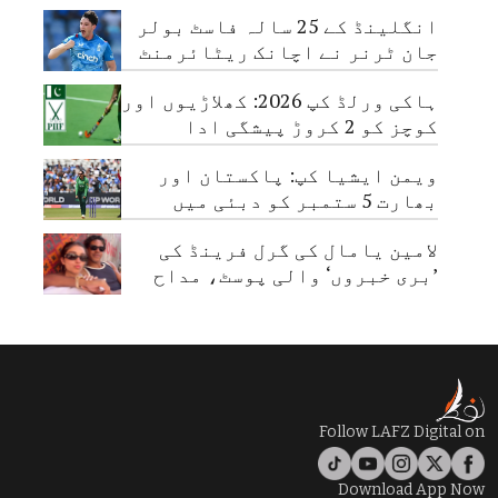
پہنچا دی گئیں
انگلینڈ کے 25 سالہ فاسٹ بولر
جان ٹرنر نے اچانک ریٹائرمنٹ
لے لی
ہاکی ورلڈ کپ 2026: کھلاڑیوں اور
کوچز کو 2 کروڑ پیشگی ادا
ویمن ایشیا کپ: پاکستان اور
بھارت 5 ستمبر کو دبئی میں
مدمقابل ہوں گے
لامین یامال کی گرل فرینڈ کی
’بری خبروں‘ والی پوسٹ، مداح
تشویش میں مبتلا
Follow LAFZ Digital on
Download App Now