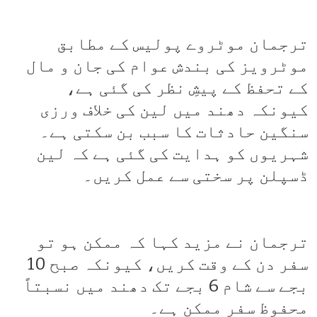
ترجمان موٹروے پولیس کے مطابق
موٹرویز کی بندش عوام کی جان و مال
کے تحفظ کے پیشِ نظر کی گئی ہے،
کیونکہ دھند میں لین کی خلاف ورزی
سنگین حادثات کا سبب بن سکتی ہے۔
شہریوں کو ہدایت کی گئی ہے کہ لین
ڈسپلن پر سختی سے عمل کریں۔
ترجمان نے مزید کہا کہ ممکن ہو تو
سفر دن کے وقت کریں، کیونکہ صبح 10
بجے سے شام 6 بجے تک دھند میں نسبتاً
محفوظ سفر ممکن ہے۔