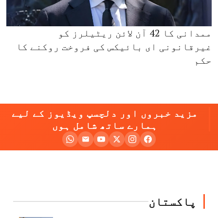
ممدانی کا 42 آن لائن ریٹیلرز کو
غیرقانونی ای بائیکس کی فروخت روکنے کا
حکم
مزید خبروں اور دلچسپ ویڈیوز کے لیے
ہمارے ساتھ شامل ہوں
پاکستان