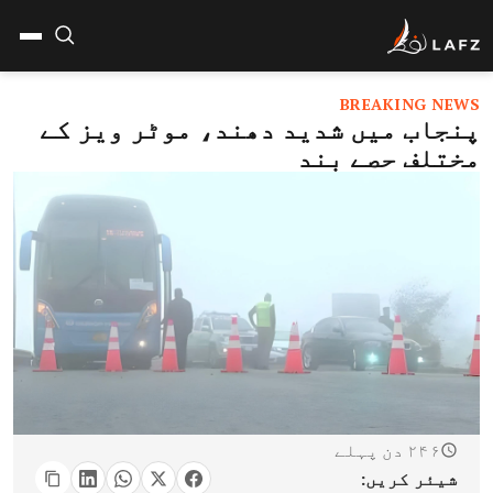
BREAKING NEWS
پنجاب میں شدید دھند، موٹر ویز کے
مختلف حصے بند
۲۴۶ دن پہلے
شیئر کریں: