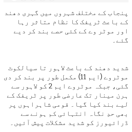
پنجاب کے مختلف شہروں میں گہری دھند
کے باعث ٹریفک کا نظام متاثر رہا
اور موٹر وے کے کئی حصے بند کر دیے
گئے۔
شدید دھند کے باعث لاہور تا سیالکوٹ
موٹروے (ایم 11) مکمل طور پر بند کر دی
گئی، جبکہ موٹروے ایم 2 کو لاہور سے
ہرن مینار تک عارضی طور پر ٹریفک کے
لیے بند کیا گیا۔ قومی شاہراہوں پر
بھی حدِ نگاہ انتہائی کم ہونے سے
ڈرائیورز کو شدید مشکلات پیش آئیں۔