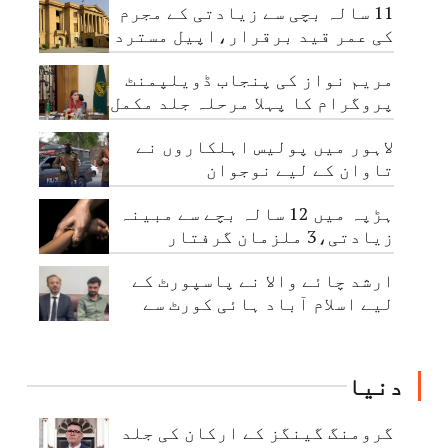
11 سالہ بچی سے زیادتی کے مجرم
کی عمر قید برقرار،اپیل مسترد
مریم نواز کی پنجاب ڈویلپمنٹ
پروگرام کا پہلا مرحلہ جلد مکمل
کرنے کی ہدایت
لاہور میں پولیس اہلکاروں نے
تاوان کے لیے نوجوان
اغواکرلیا
ہڑپہ میں 12 سالہ بچے سے مبینہ
زیادتی،3 ملزمان گرفتار
ارشد چائے والا نے پاسپورٹ کے
لیے اسلام آباد ہائی کورٹ سے
رجوع کر لیا
دنیا
گرومنگ گینگز کے ارکان کی جلد