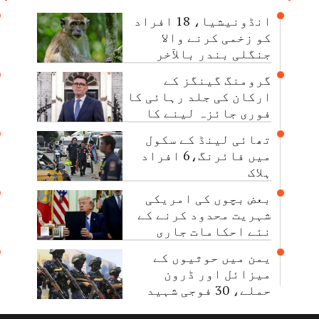
انڈونیشیا، 18 افراد
کو زخمی کرنے والا
جنگلی بندر بالآخر
قابو کرلیا گیا
گرومنگ گینگز کے
ارکان کی جلد رہائی کا
فوری جائزہ لینے کا
حکم
تھائی لینڈ کے سکول
میں فائرنگ،6 افراد
ہلاک
بعض بچوں کی امریکی
شہریت محدود کرنے کے
نئے احکامات جاری
یمن میں حوثیوں کے
میزائل اور ڈرون
حملے، 30 فوجی شہید