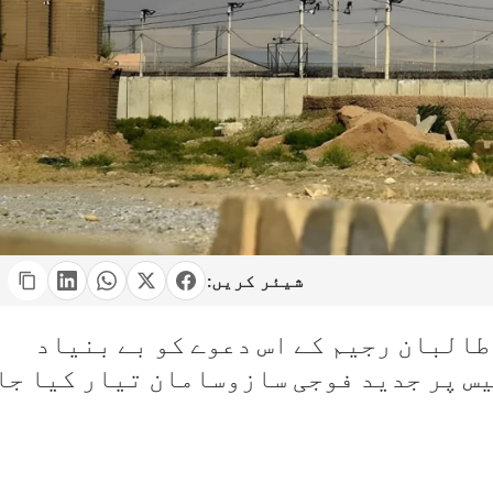
شیئر کریں:
البان رجیم کے اس دعوے کو بے بنیاد
یس پر جدید فوجی سازوسامان تیار کیا جا