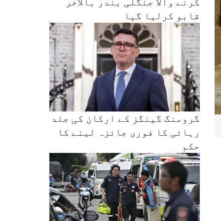
کرنے والا جنگلی بندر بالآخر
قابو کرلیا گیا
گرومنگ گینگز کے ارکان کی جلد
رہائی کا فوری جائزہ لینے کا
حکم