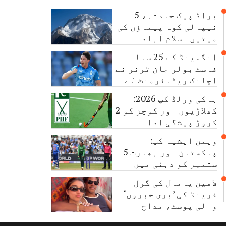
براڈ پیک حادثہ، 5
نیپالی کوہ پیماؤں کی
میتیں اسلام آباد
پہنچا دی گئیں
انگلینڈ کے 25 سالہ
فاسٹ بولر جان ٹرنر نے
اچانک ریٹائرمنٹ لے
لی
ہاکی ورلڈ کپ 2026:
کھلاڑیوں اور کوچز کو 2
کروڑ پیشگی ادا
ویمن ایشیا کپ:
پاکستان اور بھارت 5
ستمبر کو دبئی میں
مدمقابل ہوں گے
لامین یامال کی گرل
فرینڈ کی ’بری خبروں‘
والی پوسٹ، مداح
تشویش میں مبتلا