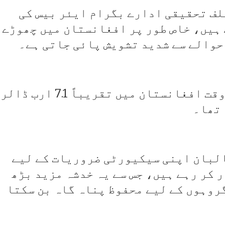
لف تحقیقی ادارے بگرام ایئر بیس کی
ہیں، خاص طور پر افغانستان میں چھوڑے
حوالے سے شدید تشویش پائی جاتی ہے۔
امریکی حکام کے مطابق انخلا کے وقت افغانستان میں تقریباً 7.1 ارب ڈالر
 تھا۔
البان اپنی سیکیورٹی ضروریات کے لیے
 کر رہے ہیں، جس سے یہ خدشہ مزید بڑھ
روہوں کے لیے محفوظ پناہ گاہ بن سکتا