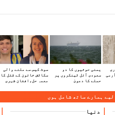
ری
یمنی حوثیوں کا دو
سوٹ کیس سے ملنے والی
رمی
سعودی آئل ٹینکروں پر
سکاٹش خاتون کے قتل کا
حملے کا دعویٰ
معمہ حل،افغان شہری
گرفتار
لیے ہمارے ساتھ شامل ہوں
دنیا