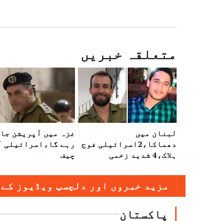
متعلقہ خبریں
لبنان میں
غزہ میں آپریشن جا
دھماکا،2اسرائیلی فوج
رہے گا،اسرائیلی آ
ہلاک،4 شدید زخمی
چیف
مزید خبروں اور دلچسپ ویڈیوز کے 
پاکستان