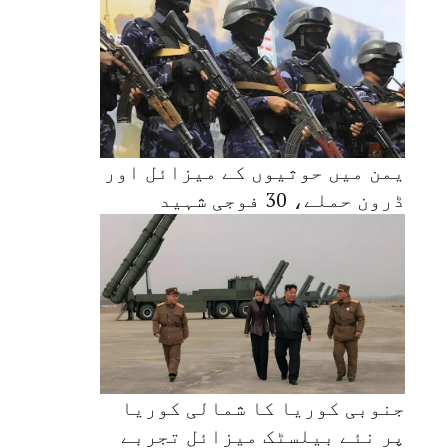
یمن میں حوثیوں کے میزائل اور
ڈرون حملے، 30 فوجی شہید
جنوبی کوریا کا شمالی کوریا
پر نئے بیلسٹک میزائل تجربے