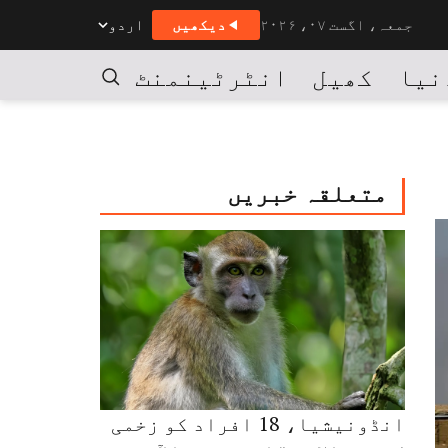
جمعہ، اگست ۰۷، ۲۰۲۶
دیکھیں
اردو
نیا
کھیل
انٹرٹینمنٹ
کاروبار
تلاش
متعلقہ خبریں
انڈونیشیا، 18 افراد کو زخمی