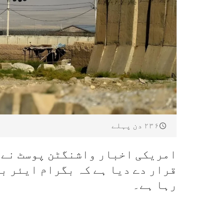
۲۳۶ دن پہلے
امریکی اخبار واشنگٹن پوسٹ نے ط
قرار دے دیا ہے کہ بگرام ایئر ب
رہا ہے۔