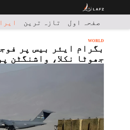
صفحہ اول
تازہ ترین
ایران
WORLD
بگرام ایئر بیس پر فوجی
جھوٹا نکلا، واشنگٹن پو