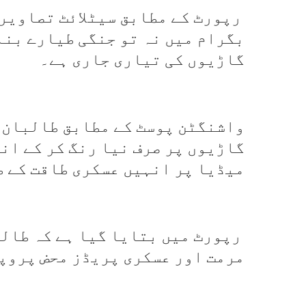
رپورٹ کے مطابق سیٹلائٹ تصاویر 
بگرام میں نہ تو جنگی طیارے بنا
گاڑیوں کی تیاری جاری ہے۔
واشنگٹن پوسٹ کے مطابق طالبان 
گاڑیوں پر صرف نیا رنگ کر کے انہ
میڈیا پر انہیں عسکری طاقت کے ط
رپورٹ میں بتایا گیا ہے کہ طالب
مرمت اور عسکری پریڈز محض پروپ