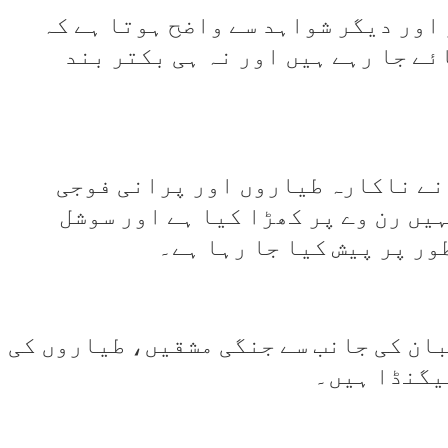
اور دیگر شواہد سے واضح ہوتا ہے کہ
ئے جا رہے ہیں اور نہ ہی بکتر بند
نے ناکارہ طیاروں اور پرانی فوجی
یں رن وے پر کھڑا کیا ہے اور سوشل
ور پر پیش کیا جا رہا ہے۔
ان کی جانب سے جنگی مشقیں، طیاروں کی
یگنڈا ہیں۔