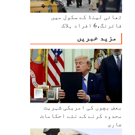
تھائی لینڈ کے سکول میں
فائرنگ،6 افراد ہلاک
مزید خبریں
بعض بچوں کی امریکی شہریت
محدود کرنے کے نئے احکامات
جاری