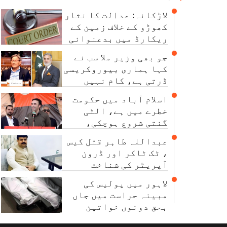
لاڑکانہ: عدالت کا نثار
کھوڑو کے خلاف زمین کے
ریکارڈ میں بدعنوانی
کی تحقیقات کا حکم
جو بھی وزیر ملا سب نے
کہا ہماری بیوروکریسی
ڈرتی ہے، کام نہیں
کرتی: چیئرمین نیب
اسلام آباد میں حکومت
خطرے میں ہے، الٹی
گنتی شروع ہوچکی،
بلاول بھٹو
عبداللہ طاہر قتل کیس
، ٹک ٹاکر اور ڈرون
آپریٹر کی شناخت
ہوگئی
لاہور میں پولیس کی
مبینہ حراست میں جاں
بحق دونوں خواتین
سپردِ خاک