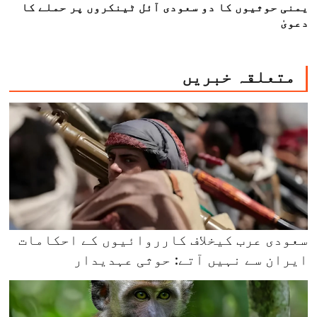
یمنی حوثیوں کا دو سعودی آئل ٹینکروں پر حملے کا
دعویٰ
متعلقہ خبریں
سعودی عرب کیخلاف کارروائیوں کے احکامات
ایران سے نہیں آتے: حوثی عہدیدار