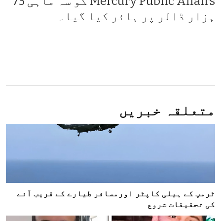
Mercury Public Affairs کو سہ ماہی 75
ہزار ڈالر پر ہائر کیا گیا۔
متعلقہ خبریں
ٹرمپ کے ہیلی کاپٹر اورمسافر طیارے کے قریب آنے
کی تحقیقات شروع