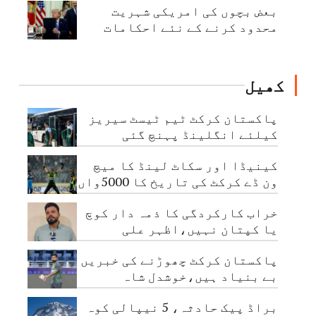
بعض بچوں کی امریکی شہریت
محدود کرنے کے نئے احکامات
جاری
کھیل
پاکستان کرکٹ ٹیم ٹیسٹ سیریز
کیلئے انگلینڈ پہنچ گئی
کینیڈا اور سکاٹ لینڈ کا میچ
ون ڈے کرکٹ کی تاریخ کا 5000واں
مقابلہ
خراب کارکردگی کا ذمہ دار کوچ
یا کپتان نہیں،اظہر علی
پاکستان کرکٹ چھوڑنے کی خبریں
بے بنیاد ہیں،خوشدل شاہ
براڈ پیک حادثہ، 5 نیپالی کوہ