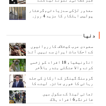
معذور لڑکی سےزیادتی،گرفتار
پولیس اہلکار کا مزید 4 روزہ
جسمانی ریمانڈ
دنیا
سعودی عرب کیخلاف کارروائیوں
کے احکامات ایران سے نہیں آتے:
حوثی عہدیدار
انڈونیشیا، 18 افراد کو زخمی
کرنے والا جنگلی بندر بالآخر
قابو کرلیا گیا
گرومنگ گینگز کے ارکان کی جلد
رہائی کا فوری جائزہ لینے کا
حکم
تھائی لینڈ کے سکول میں
فائرنگ،6 افراد ہلاک