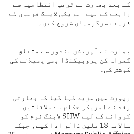
کے بعد بھارت نے ٹرمپ انتظامیہ سے
رابطے کے لیے امریکی لابنگ فرموں کے
ذریعے سرگرمیاں شروع کیں۔
بھارت نے آپریشن سندور سے متعلق
گمراہ کن پروپیگنڈا بھی پھیلانے کی
کوشش کی۔
رپورٹ میں مزید کہا گیا کہ بھارتی
وفد نے امریکی حکام سے ملاقاتیں
کروانے کے لیے SHW لابنگ فرم کو
سالانہ 1.8 ملین ڈالر ادا کیے، جبکہ