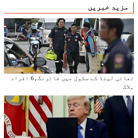
مزید خبریں
تھائی لینڈ کے سکول میں فائرنگ،6 افراد
ہلاک