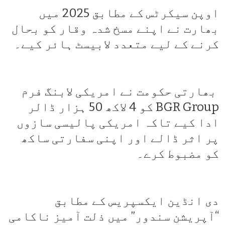
اوپن سیکرٹس کے مطابق 2025 میں
بھارت نے اپنے مسخ شدہ وقار کو بحال
کرنے کے لیے متعدد لابیسٹ ہائر کیے۔
بھارتی حکومت نے امریکی لابنگ فرم
BGR Group کو 4 لاکھ 50 ہزار ڈالر
ادا کیے تاکہ امریکی پالیسی سازوں
پر اثر ڈالے اور اپنی سفارتی ساکھ
کو مضبوط کرے۔
دی انڈین ایکسپریس کے مطابق
“آپریشن سندور” میں ذلت آمیز ناکامی