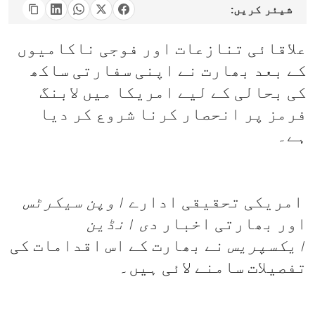
شیئر کریں:
علاقائی تنازعات اور فوجی ناکامیوں
کے بعد بھارت نے اپنی سفارتی ساکھ
کی بحالی کے لیے امریکا میں لابنگ
فرمز پر انحصار کرنا شروع کر دیا
ہے۔
امریکی تحقیقی ادارے
اوپن سیکرٹس
اور بھارتی اخبار
دی انڈین
ایکسپریس
نے بھارت کے اس اقدامات کی
تفصیلات سامنے لائی ہیں۔