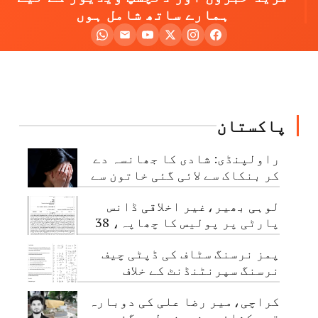
ہمارے ساتھ شامل ہوں
پاکستان
راولپنڈی: شادی کا جھانسہ دے
کر بنکاک سے لائی گئی خاتون سے
مبینہ زیادتی، ملزم گرفتار
لوہی بھیر،غیر اخلاقی ڈانس
پارٹی پر پولیس کا چھاپہ، 38
نوجوان گرفتار
پمز نرسنگ سٹاف کی ڈپٹی چیف
نرسنگ سپرنٹنڈنٹ کے خلاف
اجتماعی شکایت
کراچی،میر رضا علی کی دوبارہ
قبر کشائی، نمونے لیے گئے