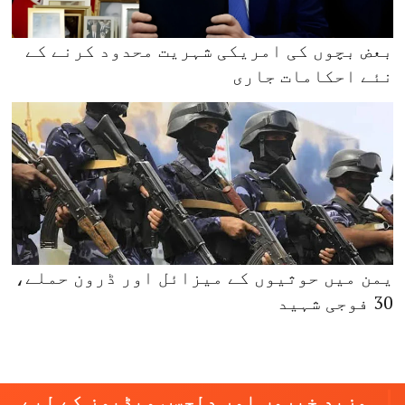
بعض بچوں کی امریکی شہریت محدود کرنے کے
نئے احکامات جاری
یمن میں حوثیوں کے میزائل اور ڈرون حملے،
30 فوجی شہید
مزید خبروں اور دلچسپ ویڈیوز کے لیے