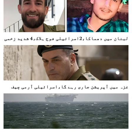
لبنان میں دھماکا،2اسرائیلی فوج ہلاک،4 شدید زخمی
غزہ میں آپریشن جاری رہے گا،اسرائیلی آرمی چیف