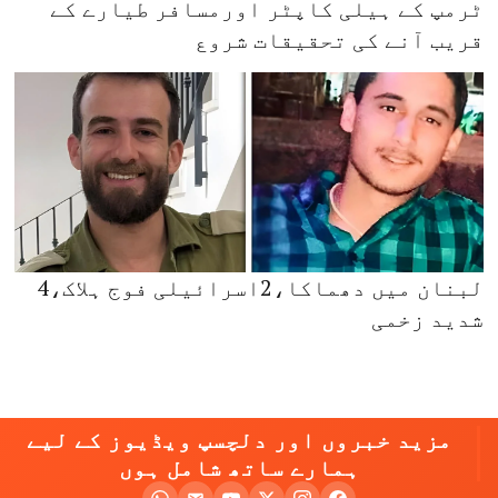
ٹرمپ کے ہیلی کاپٹر اورمسافر طیارے کے
قریب آنے کی تحقیقات شروع
لبنان میں دھماکا،2اسرائیلی فوج ہلاک،4
شدید زخمی
مزید خبروں اور دلچسپ ویڈیوز کے لیے
ہمارے ساتھ شامل ہوں