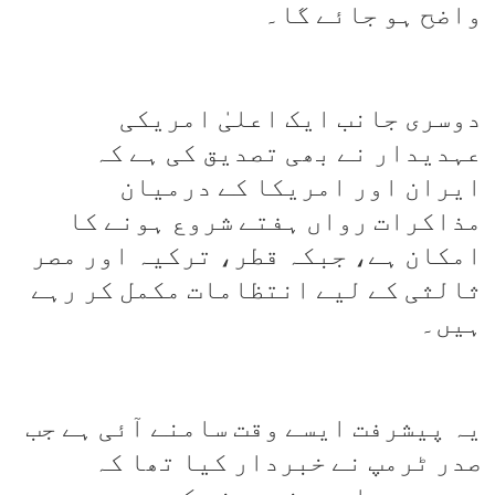
واضح ہو جائے گا۔
دوسری جانب ایک اعلیٰ امریکی
عہدیدار نے بھی تصدیق کی ہے کہ
ایران اور امریکا کے درمیان
مذاکرات رواں ہفتے شروع ہونے کا
امکان ہے، جبکہ قطر، ترکیہ اور مصر
ثالثی کے لیے انتظامات مکمل کر رہے
ہیں۔
یہ پیشرفت ایسے وقت سامنے آئی ہے جب
صدر ٹرمپ نے خبردار کیا تھا کہ