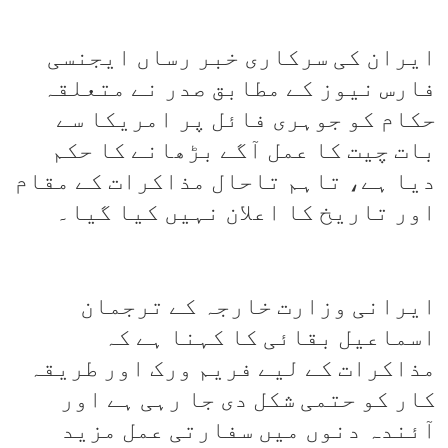
ایران کی سرکاری خبر رساں ایجنسی
فارس نیوز کے مطابق صدر نے متعلقہ
حکام کو جوہری فائل پر امریکا سے
بات چیت کا عمل آگے بڑھانے کا حکم
دیا ہے، تاہم تاحال مذاکرات کے مقام
اور تاریخ کا اعلان نہیں کیا گیا۔
ایرانی وزارت خارجہ کے ترجمان
اسماعیل بقائی کا کہنا ہے کہ
مذاکرات کے لیے فریم ورک اور طریقہ
کار کو حتمی شکل دی جا رہی ہے اور
آئندہ دنوں میں سفارتی عمل مزید