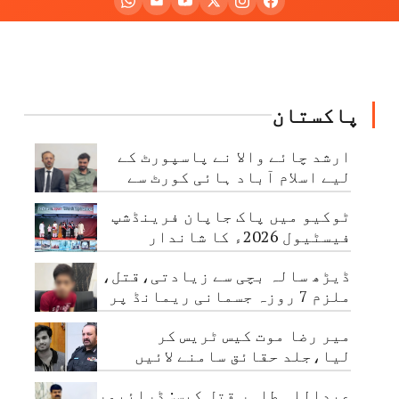
پاکستان
ارشد چائے والا نے پاسپورٹ کے
لیے اسلام آباد ہائی کورٹ سے
رجوع کر لیا
ٹوکیو میں پاک جاپان فرینڈشپ
فیسٹیول 2026ء کا شاندار
افتتاح
ڈیڑھ سالہ بچی سے زیادتی،قتل،
ملزم 7 روزہ جسمانی ریمانڈ پر
پولیس کے حوالے
میر رضا موت کیس ٹریس کر
لیا،جلد حقائق سامنے لائیں
گے،آئی جی سندھ
عبداللہ طاہر قتل کیس: ڈرائیور