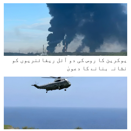
یوکرین کا روس کی دو آئل ریفائنریوں کو
نشانہ بنانے کا دعویٰ