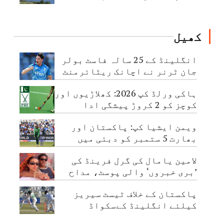
شروع
کھیل
انگلینڈ کے 25 سالہ فاسٹ بولر
جان ٹرنر نے اچانک ریٹائرمنٹ
لے لی
ہاکی ورلڈ کپ 2026: کھلاڑیوں اور
کوچز کو 2 کروڑ پیشگی ادا
ویمن ایشیا کپ: پاکستان اور
بھارت 5 ستمبر کو دبئی میں
مدمقابل ہوں گے
لامین یامال کی گرل فرینڈ کی
’بری خبروں‘ والی پوسٹ، مداح
تشویش میں مبتلا
پاکستان کے خلاف ٹیسٹ سیریز
کیلئے انگلینڈ کےسکواڈ
کااعلان