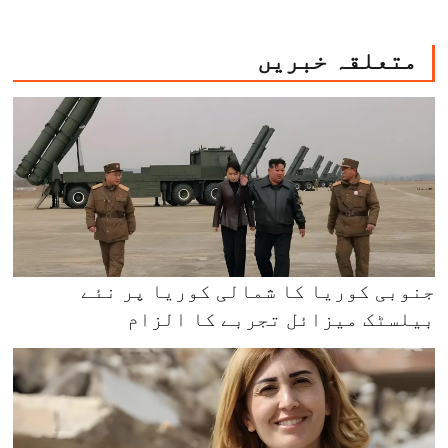
متعلقہ خبریں
جنوبی کوریا کا شمالی کوریا پر نئے
بیلسٹک میزائل تجربے کا الزام