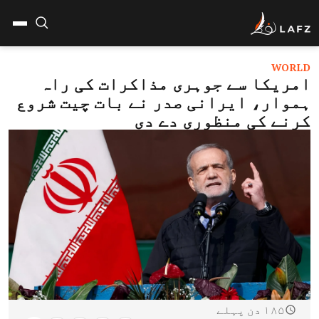
WORLD
امریکا سے جوہری مذاکرات کی راہ
ہموار، ایرانی صدر نے بات چیت شروع
کرنے کی منظوری دے دی
۱۸۵ دن پہلے