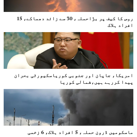
روس کا کیف پر بڑاحملہ، 30 سے زائد دھماکے، 15
افراد ہلاک
امریکا، جاپان اور جنوبی کوریاسکیورٹی بحران
پیدا کررہے ہیں،شمالی کوریا
ماسکومیں ڈرون حملہ، 5 افراد ہلاک، 6 زخمی