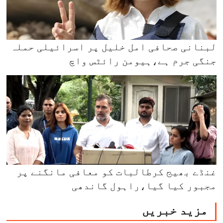
لبنانی صحافی امل خلیل پر اسرائیلی حملہ
جنگی جرم ہے،ہیومن رائٹس واچ
غنڈے بھیج کرطالبات کو معافی مانگنے پر
مجبور کیا گیا،راہول گاندھی
مزید خبریں