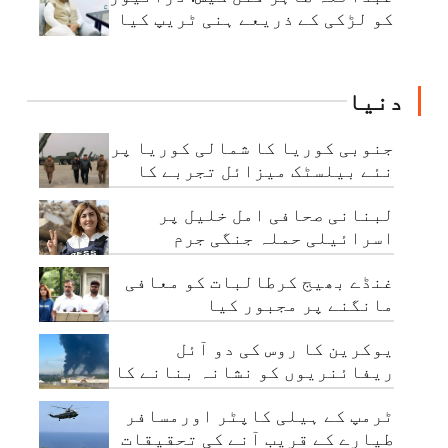
کو لڑکی کے ذریعے ہنی ٹریپ کیا
گیا
دنیا
جنوبی کوریا کا شمالی کوریا پر
نئے بیلسٹک میزائل تجربے کا
الزام
لبنانی صحافی امل خلیل پر
اسرائیلی حملہ جنگی جرم
ہے،ہیومن رائٹس واچ
غنڈے بھیج کرطالبات کو معافی
مانگنے پر مجبور کیا
گیا،راہول گاندھی
یوکرین کا روس کی دو آئل
ریفائنریوں کو نشانہ بنانے کا
دعویٰ
ٹرمپ کے ہیلی کاپٹر اورمسافر
طیارے کے قریب آنے کی تحقیقات