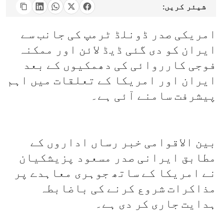
شیئر کریں:
امریکی صدر ڈونلڈ ٹرمپ کی جانب سے
ایران کو دی گئی ڈیڈ لائن اور ممکنہ
فوجی کارروائی کی دھمکیوں کے بعد
ایران اور امریکا کے تعلقات میں اہم
پیشرفت سامنے آئی ہے۔
بین الاقوامی خبر رساں اداروں کے
مطابق ایرانی صدر مسعود پزیشکیان
نے امریکا کے ساتھ جوہری معاہدے پر
مذاکرات شروع کرنے کی باضابطہ
ہدایت جاری کر دی ہے۔