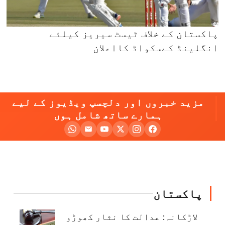
پاکستان کے خلاف ٹیسٹ سیریز کیلئے
انگلینڈ کےسکواڈ کااعلان
مزید خبروں اور دلچسپ ویڈیوز کے لیے
ہمارے ساتھ شامل ہوں
پاکستان
لاڑکانہ: عدالت کا نثار کھوڑو