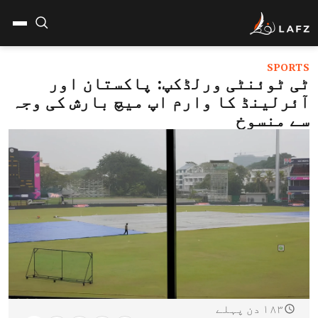
SPORTS
ٹی ٹوئنٹی ورلڈکپ: پاکستان اور
آئرلینڈ کا وارم اپ میچ بارش کی وجہ
سے منسوخ
۱۸۳ دن پہلے