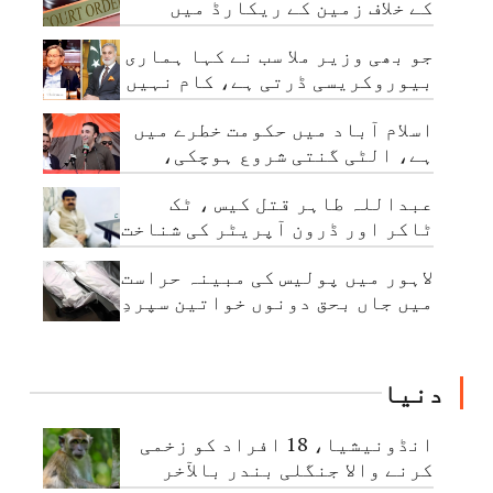
کے خلاف زمین کے ریکارڈ میں
بدعنوانی کی تحقیقات کا حکم
جو بھی وزیر ملا سب نے کہا ہماری
بیوروکریسی ڈرتی ہے، کام نہیں
کرتی: چیئرمین نیب
اسلام آباد میں حکومت خطرے میں
ہے، الٹی گنتی شروع ہوچکی،
بلاول بھٹو
عبداللہ طاہر قتل کیس ، ٹک
ٹاکر اور ڈرون آپریٹر کی شناخت
ہوگئی
لاہور میں پولیس کی مبینہ حراست
میں جاں بحق دونوں خواتین سپردِ
خاک
دنیا
انڈونیشیا، 18 افراد کو زخمی
کرنے والا جنگلی بندر بالآخر