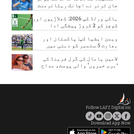
جان ٹرنر نے اچانک ریٹائرمنٹ
لے لی
ہاکی ورلڈ کپ 2026: کھلاڑیوں اور
کوچز کو 2 کروڑ پیشگی ادا
ویمن ایشیا کپ: پاکستان اور
بھارت 5 ستمبر کو دبئی میں
مدمقابل ہوں گے
لامین یامال کی گرل فرینڈ کی
’بری خبروں‘ والی پوسٹ، مداح
تشویش میں مبتلا
Follow LAFZ Digital on
Download App Now