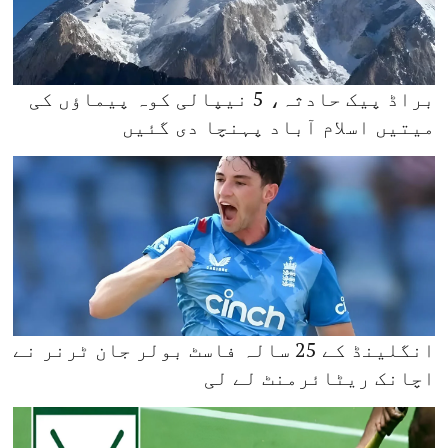
براڈ پیک حادثہ، 5 نیپالی کوہ پیماؤں کی
میتیں اسلام آباد پہنچا دی گئیں
انگلینڈ کے 25 سالہ فاسٹ بولر جان ٹرنر نے
اچانک ریٹائرمنٹ لے لی