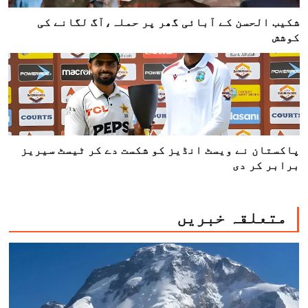
شکیب الحسن کے آبائی گھر پر حملہ،آگ لگانے کی
کوشش
پاکستان نے ویسٹ انڈیز کو شکست دے کر ٹیسٹ سیریز
برابر کر دی
متعلقہ خبریں