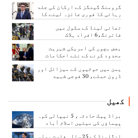
قابو کرلیا گیا
گرومنگ گینگز کے ارکان کی جلد
رہائی کا فوری جائزہ لینے کا
حکم
تھائی لینڈ کے سکول میں
فائرنگ،6 افراد ہلاک
بعض بچوں کی امریکی شہریت
محدود کرنے کے نئے احکامات
جاری
یمن میں حوثیوں کے میزائل اور
ڈرون حملے، 30 فوجی شہید
کھیل
براڈ پیک حادثہ، 5 نیپالی کوہ
پیماؤں کی میتیں اسلام آباد
پہنچا دی گئیں
انگلینڈ کے 25 سالہ فاسٹ بولر