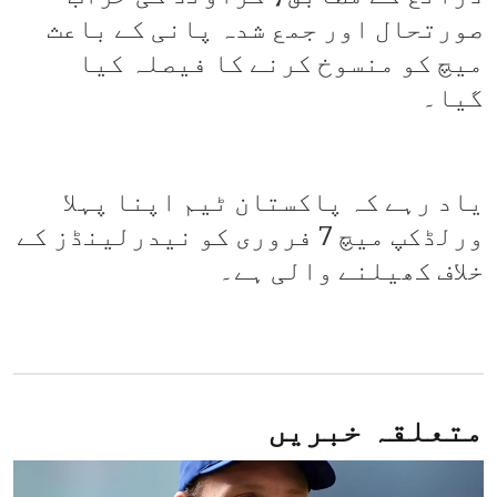
صورتحال اور جمع شدہ پانی کے باعث
میچ کو منسوخ کرنے کا فیصلہ کیا
گیا۔
یاد رہے کہ پاکستان ٹیم اپنا پہلا
ورلڈکپ میچ 7 فروری کو نیدرلینڈز کے
خلاف کھیلنے والی ہے۔
متعلقہ خبریں