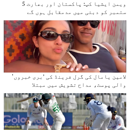
ویمن ایشیا کپ: پاکستان اور بھارت 5
ستمبر کو دبئی میں مدمقابل ہوں گے
لامین یامال کی گرل فرینڈ کی ’بری خبروں‘
والی پوسٹ، مداح تشویش میں مبتلا