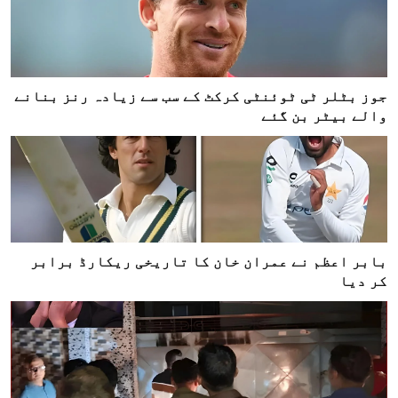
جوز بٹلر ٹی ٹوئنٹی کرکٹ کے سب سے زیادہ رنز بنانے
والے بیٹر بن گئے
بابر اعظم نے عمران خان کا تاریخی ریکارڈ برابر
کر دیا