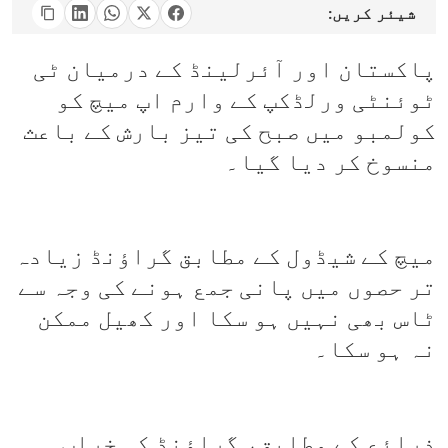
شیئر کریں:
پاکستان اور آئرلینڈ کے درمیان ٹی
ٹوئنٹی ورلڈکپ کے وارم اپ میچ کو
کولمبو میں صبح کی تیز بارش کے باعث
منسوخ کر دیا گیا۔
میچ کے شیڈول کے مطابق گراؤنڈ زیادہ
تر حصوں میں پانی جمع ہونے کی وجہ سے
ٹاس بھی نہیں ہو سکا اور کھیل ممکن
نہ ہو سکا۔
ذرائع کے مطابق، گراؤنڈ کی خراب