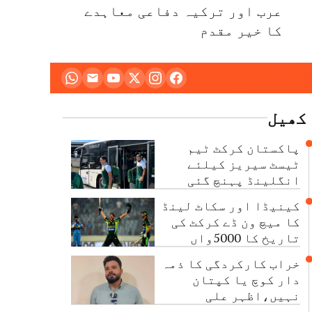
عرب اور ترکیہ دفاعی معاہدے
کا خیر مقدم
کھیل
پاکستان کرکٹ ٹیم
ٹیسٹ سیریز کیلئے
انگلینڈ پہنچ گئی
کینیڈا اور سکاٹ لینڈ
کا میچ ون ڈے کرکٹ کی
تاریخ کا 5000واں
مقابلہ
خراب کارکردگی کا ذمہ
دار کوچ یا کپتان
نہیں،اظہر علی