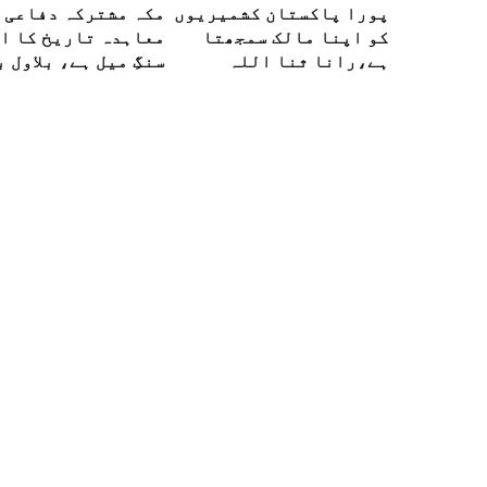
پورا پاکستان کشمیریوں
مکہ مشترکہ دفاعی
کو اپنا مالک سمجھتا
معاہدہ تاریخ کا ا
ہے،رانا ثنا اللہ
سنگِ میل ہے، بلاول 