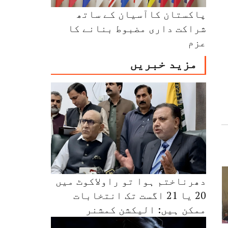
پاکستان کاآسیان کے ساتھ
شراکت داری مضبوط بنانے کا
عزم
مزید خبریں
دھرناختم ہوا تو راولاکوٹ میں
20 یا 21 اگست تک انتخابات
ممکن ہیں: الیکشن کمشنر