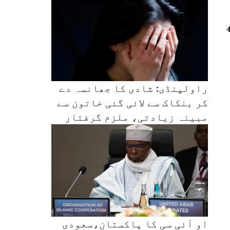
 اہلکار کا مزید 4
راولپنڈی: شادی کا جھانسہ دے
کر بنکاک سے لائی گئی خاتون سے
مبینہ زیادتی، ملزم گرفتار
او آئی سی کا پاکستان،سعودی