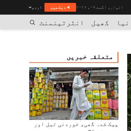
اتوار، اگست ۰۹، ۲۰۲۶
دیکھیں
اردو
نیا
کھیل
انٹرٹینمنٹ
کاروبار
تلاش
متعلقہ خبریں
پیک شدہ گھی، خوردنی تیل اور