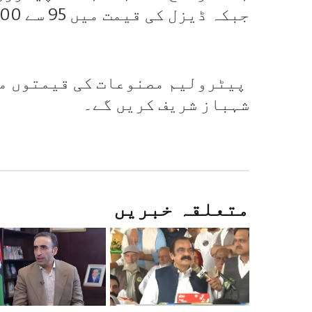
جبکہ ڈیزل کی قیمت میں 95 سے 100 روپے کمی ہوسکتی ہے۔
پیٹرولیم مصنوعات کی قیمتوں میں
شہباز شریف کریں گے۔
متعلقہ خبریں