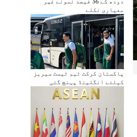
دودھ کے 36 فیصد نمونے غیر
معیاری نکلے
پاکستان کرکٹ ٹیم ٹیسٹ سیریز
کیلئے انگلینڈ پہنچ گئی