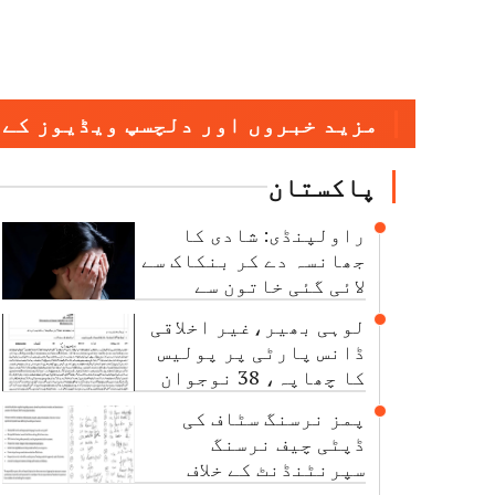
مزید خبروں اور دلچسپ ویڈیوز کے 
پاکستان
راولپنڈی: شادی کا
جھانسہ دے کر بنکاک سے
لائی گئی خاتون سے
مبینہ زیادتی، ملزم
لوہی بھیر،غیر اخلاقی
گرفتار
ڈانس پارٹی پر پولیس
کا چھاپہ، 38 نوجوان
گرفتار
پمز نرسنگ سٹاف کی
ڈپٹی چیف نرسنگ
سپرنٹنڈنٹ کے خلاف
اجتماعی شکایت