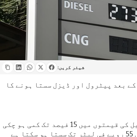
شیئر کریں:
ے بعد پیٹرول اور ڈیزل سستا ہونے کا
انڈسٹری ذرائع کے مطابق خام تیل کی قیمتوں میں 15 فیصد تک کمی ہو چکی
ہے۔ ذرائع کا کہنا ہے کہ پیٹرول 55 روپے فی لیٹر تک سستا ہو سکتا ہے