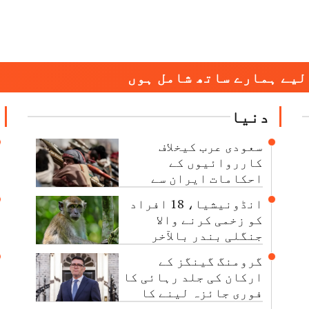
لیے ہمارے ساتھ شامل ہوں
دنیا
سعودی عرب کیخلاف
کارروائیوں کے
احکامات ایران سے
نہیں آتے: حوثی
انڈونیشیا، 18 افراد
عہدیدار
کو زخمی کرنے والا
جنگلی بندر بالآخر
قابو کرلیا گیا
گرومنگ گینگز کے
ارکان کی جلد رہائی کا
فوری جائزہ لینے کا
حکم