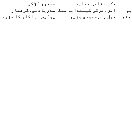
مکہ دفاعی معاہدہ
معذور لڑکی
ہم
امن،ترقی کیلئےاہم سنگ
سےزیادتی،گرفتار
بھٹو
میل ہے،سعودی وزیر
پولیس
خارجہ
روزہ جسمانی ریمانڈ