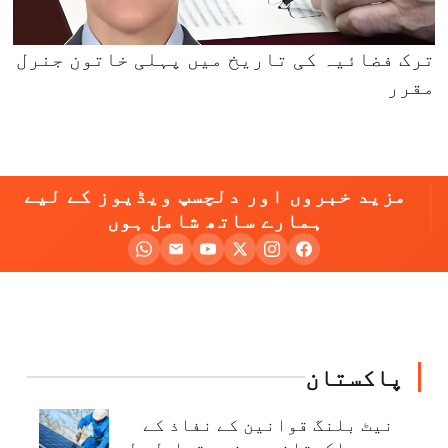
ترک فضائیہ کی تاریخ میں پہلی خاتون جنرل
مقرر
مزید خبروں اور دلچسپ ویڈیوز کے لیے
ہمارے ساتھ شامل ہوں
پاکستان
نیٹ بلنگ قوانین کے نفاذ کے
بعد پاکستانیوں نے متبادل حل