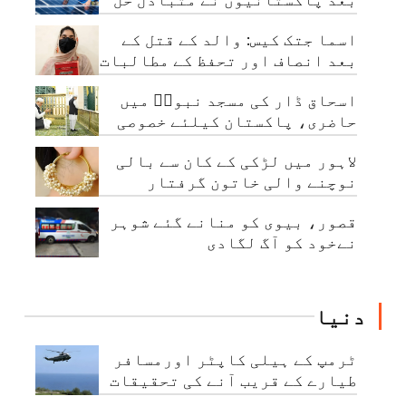
نکال لیا
اسما جتک کیس: والد کے قتل کے
بعد انصاف اور تحفظ کے مطالبات
میں شدت
اسحاق ڈار کی مسجد نبویؐ میں
حاضری، پاکستان کیلئے خصوصی
دعائیں
لاہور میں لڑکی کے کان سے بالی
نوچنے والی خاتون گرفتار
قصور، بیوی کو منانے گئے شوہر
نےخود کو آگ لگادی
دنیا
ٹرمپ کے ہیلی کاپٹر اورمسافر
طیارے کے قریب آنے کی تحقیقات
شروع