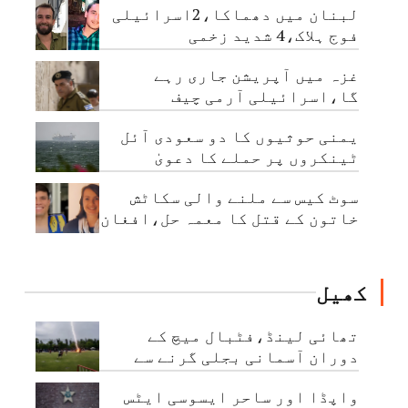
لبنان میں دھماکا،2اسرائیلی
فوج ہلاک،4 شدید زخمی
غزہ میں آپریشن جاری رہے
گا،اسرائیلی آرمی چیف
یمنی حوثیوں کا دو سعودی آئل
ٹینکروں پر حملے کا دعویٰ
سوٹ کیس سے ملنے والی سکاٹش
خاتون کے قتل کا معمہ حل،افغان
شہری گرفتار
کھیل
تھائی لینڈ،فٹبال میچ کے
دوران آسمانی بجلی گرنے سے
کھلاڑی جاں بحق، 12 زخمی
واپڈا اور ساحر ایسوسی ایٹس