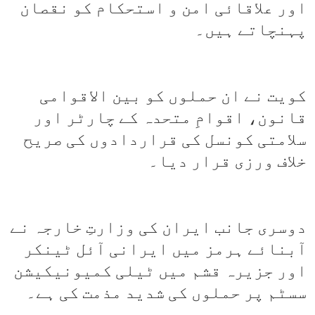
اور علاقائی امن و استحکام کو نقصان
پہنچاتے ہیں۔
کویت نے ان حملوں کو بین الاقوامی
قانون، اقوامِ متحدہ کے چارٹر اور
سلامتی کونسل کی قراردادوں کی صریح
خلاف ورزی قرار دیا۔
دوسری جانب ایران کی وزارتِ خارجہ نے
آبنائے ہرمز میں ایرانی آئل ٹینکر
اور جزیرہ قشم میں ٹیلی کمیونیکیشن
سسٹم پر حملوں کی شدید مذمت کی ہے۔