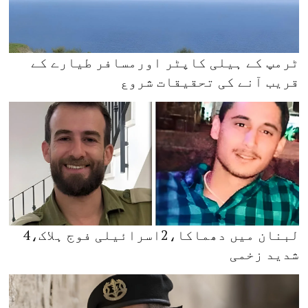
ٹرمپ کے ہیلی کاپٹر اورمسافر طیارے کے
قریب آنے کی تحقیقات شروع
لبنان میں دھماکا،2اسرائیلی فوج ہلاک،4
شدید زخمی