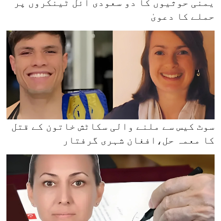
یمنی حوثیوں کا دو سعودی آئل ٹینکروں پر
حملے کا دعویٰ
سوٹ کیس سے ملنے والی سکاٹش خاتون کے قتل
کا معمہ حل،افغان شہری گرفتار