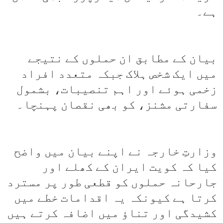
ہے۔
بیان کے مطابق ان حملوں کے نتیجے
میں ایک شخص ہلاک جبکہ متعدد افراد
زخمی ہوئے اور اہم تنصیبات، بشمول
سفارتی مشنز، کو بھی نقصان پہنچا۔
وزارتِ خارجہ نے اپنے بیان میں واضح
کیا کہ کویت ایران کے کھلے اور
جارحانہ حملوں کو قطعی طور پر مسترد
کرتا ہے کیونکہ یہ اقدامات خطے میں
کشیدگی اور تناؤ میں اضافہ کرتے ہیں