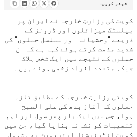
شیئر کریں:
کویت کی وزارتِ خارجہ نے ایران پر
بیلسٹک میزائلوں اور ڈرونز کے
ذریعے "وحشیانہ اور مسلسل حملوں" کی
شدید مذمت کرتے ہوئے کہا ہے کہ ان
حملوں کے نتیجے میں ایک شخص ہلاک
جبکہ متعدد افراد زخمی ہوئے ہیں۔
کویتی وزارتِ خارجہ کے مطابق تازہ
حملوں کا آغاز بدھ کی علی الصبح
ہوا، جس میں ایک بار پھر سول اور اہم
تنصیبات کو نشانہ بنایا گیا، جن میں
کویت انٹرنیشنل ایئرپورٹ بھی شامل