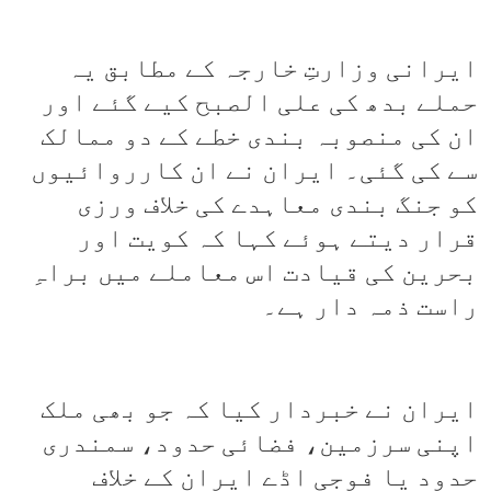
ایرانی وزارتِ خارجہ کے مطابق یہ
حملے بدھ کی علی الصبح کیے گئے اور
ان کی منصوبہ بندی خطے کے دو ممالک
سے کی گئی۔ ایران نے ان کارروائیوں
کو جنگ بندی معاہدے کی خلاف ورزی
قرار دیتے ہوئے کہا کہ کویت اور
بحرین کی قیادت اس معاملے میں براہِ
راست ذمہ دار ہے۔
ایران نے خبردار کیا کہ جو بھی ملک
اپنی سرزمین، فضائی حدود، سمندری
حدود یا فوجی اڈے ایران کے خلاف