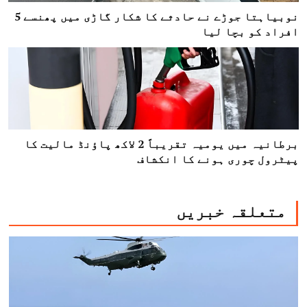
نوبیاہتا جوڑے نے حادثے کا شکار گاڑی میں پھنسے 5
افراد کو بچا لیا
برطانیہ میں یومیہ تقریباً 2 لاکھ پاؤنڈ مالیت کا
پیٹرول چوری ہونے کا انکشاف
متعلقہ خبریں