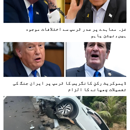
غزہ معاہدے پر صدر ٹرمپ سے اختلافات موجود
ہیں،نیتن یاہو
ڈیموکریٹ رکنِ کانگریس کا ٹرمپ پر ایران جنگ کی
تفصیلات چھپانے کا الزام