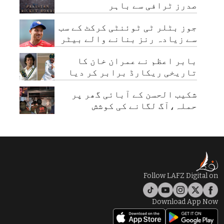
صدرز ٹرافی سے باہر
جوز بٹلر ٹی ٹوئنٹی کرکٹ کے سب
سے زیادہ رنز بنانے والے بیٹر
بن گئے
بابر اعظم نے عمران خان کا
تاریخی ریکارڈ برابر کر دیا
شکیب الحسن کے آبائی گھر پر
حملہ،آگ لگانے کی کوشش
Follow LAFZ Digital on
Download App Now