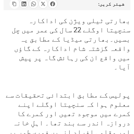
شیئر کریں:
بھارتی ٹیلی ویژن کی اداکارہ
سنچیتا اوگلے 22 سال کی عمر میں چل
بسیں۔بھارتی میڈیا کے مطابق یہ
واقعہ گزشتہ شام اداکارہ کے گاؤں
میں واقع ان کی رہائش گاہ پر پیش
آیا۔
پولیس کے مطابق ابتدائی تحقیقات سے
معلوم ہوا کہ سنچیتا اوگلے اپنے
کمرے میں موجود تھیں اور کمرے کا
دروازہ اندر سے بند تھا۔ اہلِ خانہ
اور مقامی افراد انہیں فوری طور پر