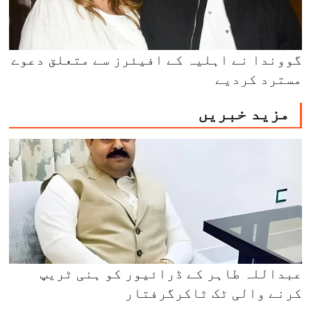
گووندا نے اہلیہ کے افیئرز سے متعلق دعوے
مسترد کردیے
مزید خبریں
عبداللہ طاہر کے ڈرائیور کو ہنی ٹریپ
کرنے والی ٹک ٹاکرگرفتار