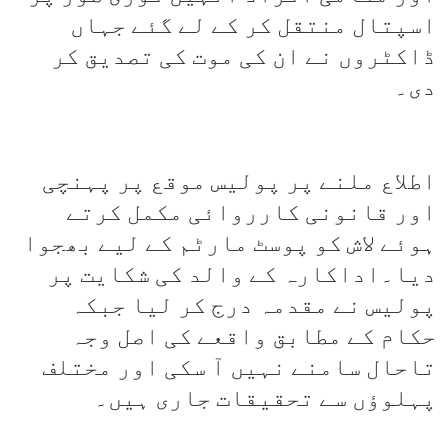
اسپتال منتقل کر کے لے گئے جہاں
ڈاکٹروں نے ان کی موت کی تصدیق کر
دی۔
اطلاع ملنے پر پولیس موقع پر پہنچی
اور قانونی کارروائی مکمل کرتے
ہوئے لاش کو پوسٹ مارٹم کے لیے بھجوا
دیا۔اداکارہ کے والد کی شکایت پر
پولیس نے مقدمہ درج کر لیا جبکہ
حکام کے مطابق واقعے کی اصل وجہ
تاحال سامنے نہیں آ سکی اور مختلف
پہلوؤں سے تحقیقات جاری ہیں۔