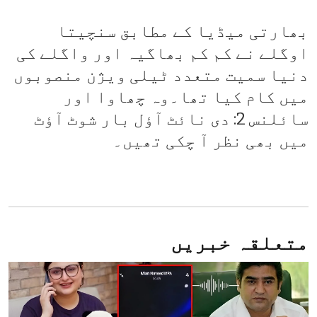
بھارتی میڈیا کے مطابق سنچیتا
اوگلے نے کم کم بھاگیہ اور واگلے کی
دنیا سمیت متعدد ٹیلی ویژن منصوبوں
میں کام کیا تھا۔وہ چھاوا اور
سائلنس 2: دی نائٹ آؤل بار شوٹ آؤٹ
میں بھی نظر آ چکی تھیں۔
متعلقہ خبریں