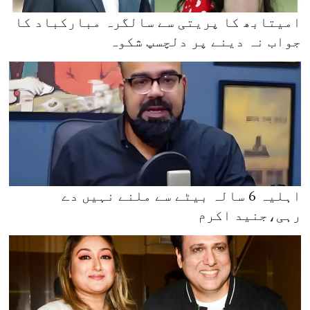
امیتابھ کا پریتی سے سالگرہ مبارکباد کا
جواب نہ دینے پر دلچسپ شکوہ
اہلیہ 6 سالہ بیٹے سے ملنے نہیں دے
رہی،جنید اکرم