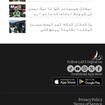
لیا
نیشنل چیمپئنز کپ: مائیک ہیسن
کی کوچنگ اسٹاف کے ساتھ اہم
میٹنگ
پاکستان کرکٹ ٹیم ٹیسٹ سیریز
کیلئے انگلینڈ پہنچ گئی
Follow LAFZ Digital on
Download App Now
Privacy Policy
Terms of Service