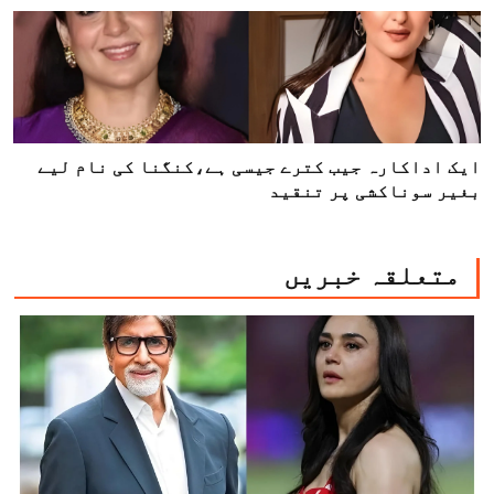
ایک اداکارہ جیب کترے جیسی ہے،کنگنا کی نام لیے
بغیر سوناکشی پر تنقید
متعلقہ خبریں