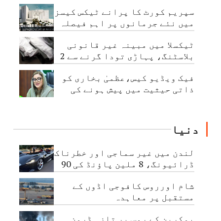
کی مبینہ کرپشن کا انکشاف
سپریم کورٹ کا پرانے ٹیکس کیسز
میں نئے جرمانوں پر اہم فیصلہ
ٹیکسلا میں مبینہ غیر قانونی
بلاسٹنگ، پہاڑی تودا گرنے سے 2
مزدور جاں بحق
فیک ویڈیو کیس،عظمیٰ بخاری کو
ذاتی حیثیت میں پیش ہونے کی
ہدایت
دنیا
لندن میں غیر سماجی اور خطرناک
ڈرائیونگ، 8 ملین پاؤنڈ کی 90
گاڑیاں ضبط
شام اورروس کافوجی اڈوں کے
مستقبل پر معاہدہ
یوکرین کے روس پر تازہ ڈرون