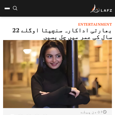
ENTERTAINMENT
بھارتی اداکارہ سنچیتا اوگلے 22
سال کی عمر میں چل بسیں
۵۶ دن پہلے