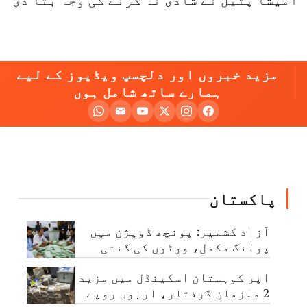
مزید خبروں اور دلچسپ ویڈیوز کے لیے
ہمارے ساتھ شامل ہوں
پاکستان
آزاد کشمیر: پونچھ ڈویژن میں
پولنگ مکمل، ووٹوں کی گنتی
جاری
اپر کوہستان اسکینڈل میں مزید
2 ملزمان گرفتار، اربوں روپے