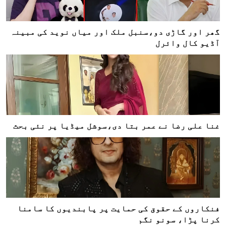
گھر اور گاڑی دو،سنبل ملک اور میاں نوید کی مبینہ
آڈیو کال وائرل
غنا علی رضا نے عمر بتا دی،سوشل میڈیا پر نئی بحث
فنکاروں کے حقوق کی حمایت پر پابندیوں کا سامنا
کرنا پڑا، سونو نگم