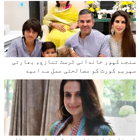
سنجے کپور خاندانی ٹرسٹ تنازع، بھارتی
سپریم کورٹ کو مصالحتی عمل سے امید
امیشا پٹیل نے شادی نہ کرنے کی وجہ بتا دی