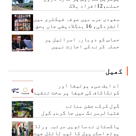
حملے،12افراد ہلاک
سعودی عرب میں صوفہ فیکٹری میں
آتشزدگی، 16 بنگلادیشی جاں بحق
حماس کو دوبارہ اسرائیل پر
حملہ کرنے کی اجازت نہیں
دینگے،امریکا
کھیل
اے ایف سی، یوئیفا اور
کونکاکاف کی فیفا پر سخت تنقید
گول کرکے جشن مناتے
فٹبالرسرنگ میں جا گرے، گول
بھی منسوخ
پاکستان نے ساتویں مرتبہ ورلڈ
یوتھ اسکریبل کا ٹیم ٹائٹل جیت