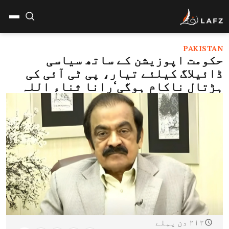
PAKISTAN
حکومت اپوزیشن کے ساتھ سیاسی
ڈائیلاگ کیلئے تیار، پی ٹی آئی کی
ہڑتال ناکام ہوگی‘رانا ثناء اللہ
۲۱۲ دن پہلے