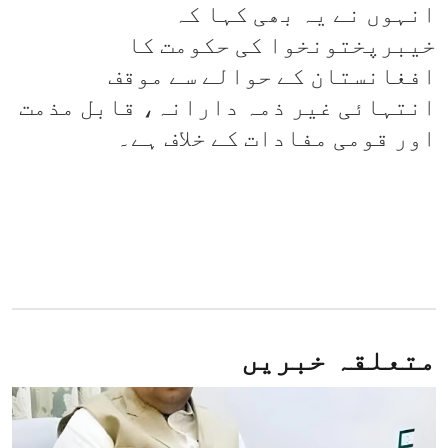
انہوں نے یہ بھی کہا کہ
خیبرپختونخوا کی حکومت کا
افغانستان کے حوالے سے موقف
انتہائی غیر ذمہ دارانہ، قابل مذمت
اور قومی مفادات کے خلاف ہے۔
متعلقہ خبریں