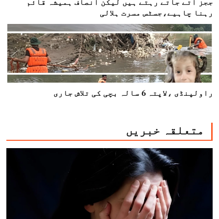
ججز آتے جاتے رہتے ہیں لیکن انصاف ہمیشہ قائم
رہنا چاہیے،جسٹس مسرت ہلالی
راولپنڈی ،لاپتہ 6 سالہ بچی کی تلاش جاری
متعلقہ خبریں