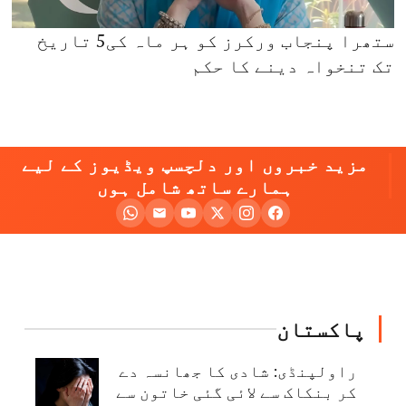
ستھرا پنجاب ورکرز کو ہر ماہ کی5 تاریخ
تک تنخواہ دینے کا حکم
مزید خبروں اور دلچسپ ویڈیوز کے لیے
ہمارے ساتھ شامل ہوں
پاکستان
راولپنڈی: شادی کا جھانسہ دے
کر بنکاک سے لائی گئی خاتون سے