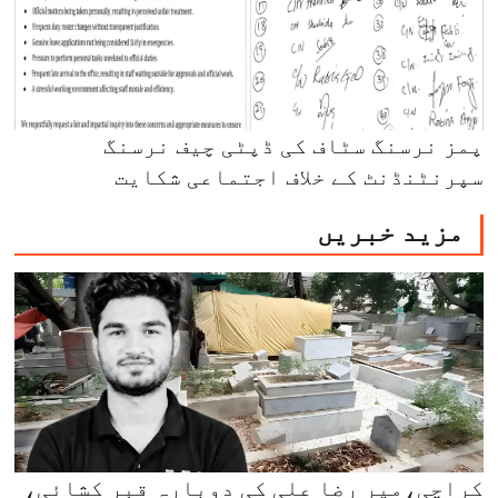
پمز نرسنگ سٹاف کی ڈپٹی چیف نرسنگ
سپرنٹنڈنٹ کے خلاف اجتماعی شکایت
مزید خبریں
کراچی،میر رضا علی کی دوبارہ قبر کشائی،