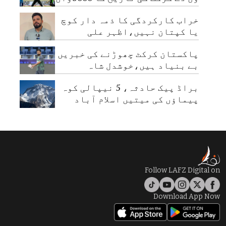
مقابلہ
خراب کارکردگی کا ذمہ دار کوچ
یا کپتان نہیں،اظہر علی
پاکستان کرکٹ چھوڑنے کی خبریں
بے بنیاد ہیں،خوشدل شاہ
براڈ پیک حادثہ، 5 نیپالی کوہ
پیماؤں کی میتیں اسلام آباد
پہنچا دی گئیں
Follow LAFZ Digital on
Download App Now