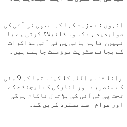
انہوں نے مزید کہا کہ اب پی ٹی آئی کی
صوابدید ہے کہ وہ ڈائیلاگ کرتی ہے یا
نہیں، تاہم بانی پی ٹی آئی مذاکرات
کے بجائے سٹریٹ موؤمنٹ چاہتے ہیں۔
رانا ثناء اللہ کا کہنا تھا کہ 9 مئی
کے منصوبے اور انارکی کے ایجنڈے کے
تحت پی ٹی آئی کی ہڑتال ناکام ہوگی
اور عوام اسے مسترد کریں گے۔