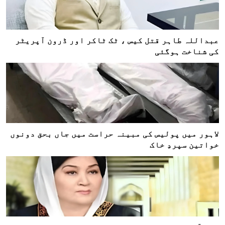
عبداللہ طاہر قتل کیس ، ٹک ٹاکر اور ڈرون آپریٹر
کی شناخت ہوگئی
لاہور میں پولیس کی مبینہ حراست میں جاں بحق دونوں
خواتین سپردِ خاک