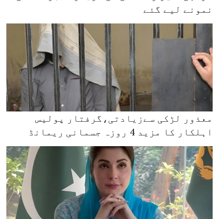
نمونے لیے گئے
معذور لڑکی سےزیادتی،گرفتار پولیس
اہلکار کا مزید 4 روزہ جسمانی ریمانڈ