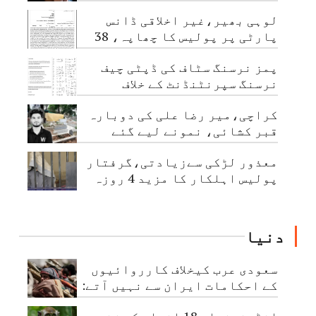
مبینہ زیادتی، ملزم گرفتار
لوہی بھیر،غیر اخلاقی ڈانس
پارٹی پر پولیس کا چھاپہ، 38
نوجوان گرفتار
پمز نرسنگ سٹاف کی ڈپٹی چیف
نرسنگ سپرنٹنڈنٹ کے خلاف
اجتماعی شکایت
کراچی،میر رضا علی کی دوبارہ
قبر کشائی، نمونے لیے گئے
معذور لڑکی سےزیادتی،گرفتار
پولیس اہلکار کا مزید 4 روزہ
جسمانی ریمانڈ
دنیا
سعودی عرب کیخلاف کارروائیوں
کے احکامات ایران سے نہیں آتے:
حوثی عہدیدار