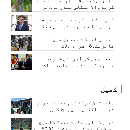
انڈونیشیا، 18 افراد کو زخمی
کرنے والا جنگلی بندر بالآخر
قابو کرلیا گیا
گرومنگ گینگز کے ارکان کی جلد
رہائی کا فوری جائزہ لینے کا
حکم
تھائی لینڈ کے سکول میں
فائرنگ،6 افراد ہلاک
بعض بچوں کی امریکی شہریت
محدود کرنے کے نئے احکامات
جاری
کھیل
پاکستان کرکٹ ٹیم ٹیسٹ سیریز
کیلئے انگلینڈ پہنچ گئی
کینیڈا اور سکاٹ لینڈ کا میچ
ون ڈے کرکٹ کی تاریخ کا 5000واں