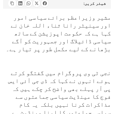
شیئر کریں:
مشیر وزیراعظم برائے سیاسی امور
اور سینیٹر رانا ثناء اللہ خان نے
کہا ہے کہ حکومت اپوزیشن کے ساتھ
سیاسی ڈائیلاگ اور جمہوریت کو آگے
بڑھانے کے لیے مکمل طور پر تیار ہے۔
نجی ٹی وی پروگرام میں گفتگو کرتے
ہوئے انہوں نے کہا کہ ڈی جی آئی ایس
پی آر پہلے بھی واضح کر چکے ہیں کہ
فوج کا مینڈیٹ سیاسی جماعتوں سے
مذاکرات کرنا نہیں بلکہ یہ کام
سیاسی جماعتوں کا اپنا مینڈیٹ ہے۔