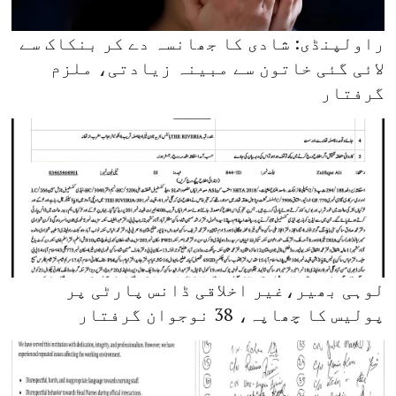
راولپنڈی: شادی کا جھانسہ دے کر بنکاک سے
لائی گئی خاتون سے مبینہ زیادتی، ملزم
گرفتار
لوہی بھیر،غیر اخلاقی ڈانس پارٹی پر
پولیس کا چھاپہ، 38 نوجوان گرفتار